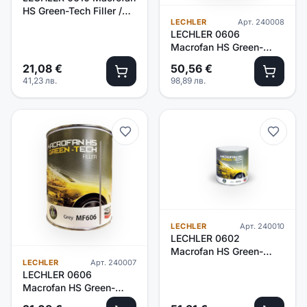
HS Green-Tech Filler /
LECHLER
Арт.
240008
черен/-1л
LECHLER 0606
Macrofan HS Green-
Tech Filler/сив/2.5л
21,08
€
50,56
€
41,23
лв.
98,89
лв.
LECHLER
Арт.
240010
LECHLER 0602
Macrofan HS Green-
LECHLER
Арт.
240007
Tech Filler/бял/-2.5л
LECHLER 0606
Macrofan HS Green-
Tech Filler/сив/-1л