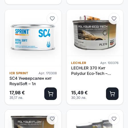
LECHLER
Арт.
100376
LECHLER 370 Кит
Polydur Eco-Tech –
ICR SPRINT
Арт.
170308
SC4 Универсален кит
1.75кг
RoyalSoft – 1л
17,98
€
15,49
€
35,17
лв.
30,30
лв.