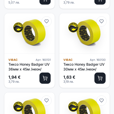
5,07
лв.
3,79
лв.
VIBAC
Арт.
160131
VIBAC
Арт.
160130
Тиксо Honey Badger UV
Тиксо Honey Badger UV
36мм х 45м /неон/
30мм х 45м /неон/
1,94
€
1,63
€
3,79
лв.
3,19
лв.