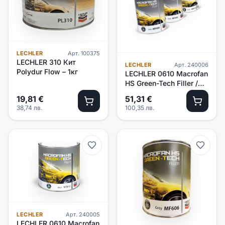
LECHLER
Арт.
100375
LECHLER 310 Кит
LECHLER
Арт.
240006
Polydur Flow – 1кг
LECHLER 0610 Macrofan
HS Green-Tech Filler /
черен/-2.5л
19,81
€
51,31
€
38,74
лв.
100,35
лв.
LECHLER
Арт.
240005
LECHLER 0610 Macrofan