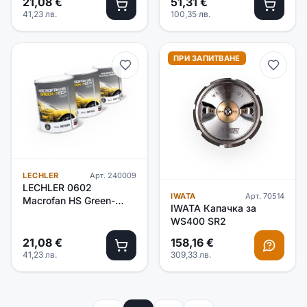
21,08
€
51,31
€
41,23
лв.
100,35
лв.
ПРИ ЗАПИТВАНЕ
LECHLER
Арт.
240009
LECHLER 0602
IWATA
Арт.
70514
Macrofan HS Green-
IWATA Капачка за
Tech Filler/бял/-1л
WS400 SR2
21,08
€
158,16
€
41,23
лв.
309,33
лв.