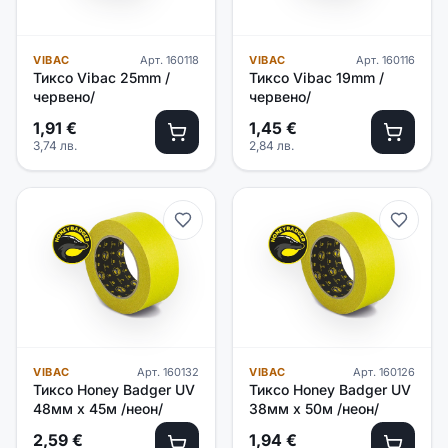
VIBAC
Арт.
160118
VIBAC
Арт.
160116
Тиксо Vibac 25mm /
Тиксо Vibac 19mm /
червено/
червено/
1,91
€
1,45
€
3,74
лв.
2,84
лв.
VIBAC
Арт.
160132
VIBAC
Арт.
160126
Тиксо Honey Badger UV
Тиксо Honey Badger UV
48мм х 45м /неон/
38мм х 50м /неон/
2,59
€
1,94
€