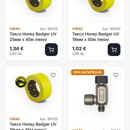
VIBAC
Арт.
160129
VIBAC
Арт.
160124
Тиксо Honey Badger UV
Тиксо Honey Badger UV
25мм х 45м /неон/
19мм х 50м /неон/
1,34
€
1,02
€
2,62
лв.
1,99
лв.
ПРИ ЗАПИТВАНЕ
VIBAC
Арт.
160128
Тиксо Honey Badger UV
19мм х 45м /неон/