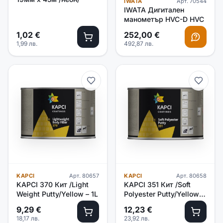
IWATA
Арт.
70544
IWATA Дигитален
манометър HVC-D HVC
1,02
€
252,00
€
1,99
лв.
492,87
лв.
KAPCI
Арт.
80657
KAPCI
Арт.
80658
KAPCI 370 Кит /Light
KAPCI 351 Кит /Soft
Weight Putty/Yellow – 1L
Polyester Putty/Yellow –
1.7кг
9,29
€
12,23
€
18,17
лв.
23,92
лв.