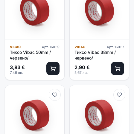
VIBAC
Арт.
160119
VIBAC
Арт.
160117
Тиксо Vibac 50mm /
Тиксо Vibac 38mm /
червено/
червено/
3,83
€
2,90
€
7,49
лв.
5,67
лв.