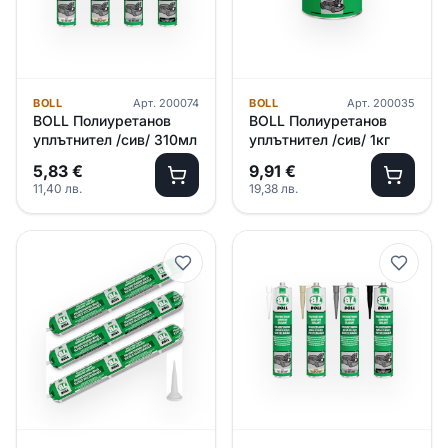
BOLL
Арт.
200074
BOLL
Арт.
200035
BOLL Полиуретанов
BOLL Полиуретанов
уплътнител /сив/ 310мл
уплътнител /сив/ 1кг
5,83
€
9,91
€
11,40
лв.
19,38
лв.