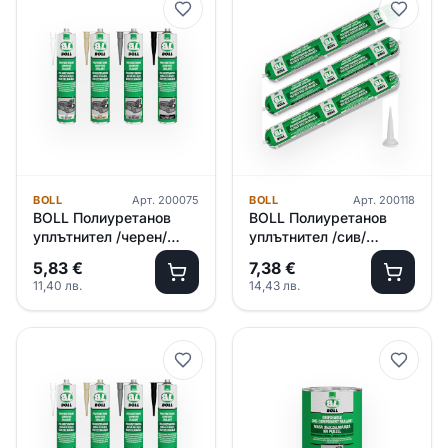
BOLL
Арт.
200075
BOLL
Арт.
200118
BOLL Полиуретанов
BOLL Полиуретанов
уплътнител /черен/
уплътнител /сив/
310мл
600мл
5,83
€
7,38
€
11,40
лв.
14,43
лв.