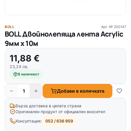
BOLL
Арт. №
200147
BOLL Двойнолепяща лента Acrylic
9мм x 10м
11,88
€
23,24
лв.
В наличност
Добави в количката
Бърза доставка в цялата страна
Оригинален продукт от официален вносител
Консултация:
052 / 636 959