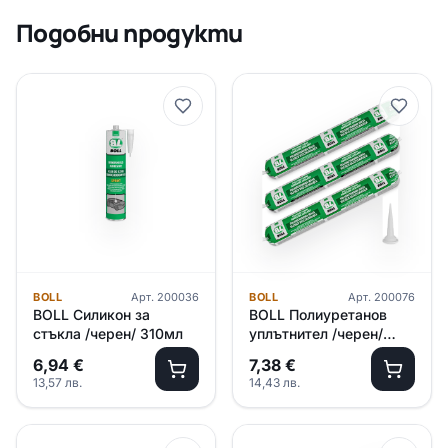
Подобни продукти
BOLL
Арт.
200036
BOLL
Арт.
200076
BOLL Силикон за
BOLL Полиуретанов
стъкла /черен/ 310мл
уплътнител /черен/
600мл
6,94
€
7,38
€
13,57
лв.
14,43
лв.