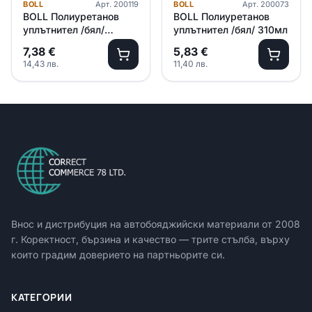
BOLL
Арт.
200119
BOLL
Арт.
200073
BOLL Полиуретанов
BOLL Полиуретанов
уплътнител /бял/
уплътнител /бял/ 310мл
600мл
7,38
€
5,83
€
14,43
лв.
11,40
лв.
Внос и дистрибуция на автобояджийски материали от
2008
г. Коректност, бързина и качество — трите стълба, върху
които градим доверието на партньорите си.
КАТЕГОРИИ