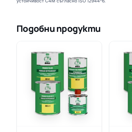
устойчивост C4M съгласно ISO 12944-6.
Подобни продукти