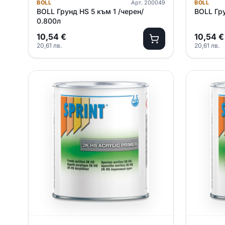
BOLL
Арт.
200049
BOLL
BOLL Грунд HS 5 към 1 /черен/
BOLL Гру
0.800л
10,54
€
10,54
€
20,61
лв.
20,61
лв.