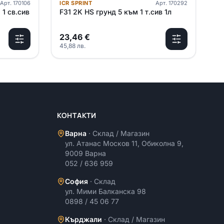
Арт.
170106
ICR SPRINT
Арт.
170292
 1 св.сив
F31 2K HS грунд 5 към 1 т.сив 1л
23,46
€
45,88
лв.
КОНТАКТИ
Варна
·
Склад / Магазин
ул. Атанас Москов 11, Обиколна 9,
9009 Варна
052 / 636 959
София
·
Склад
ул. Мими Балканска 98
0898 / 45 06 77
Кърджали
·
Склад / Магазин