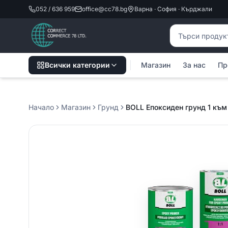
052 / 636 959
office@cc78.bg
Варна · София · Кърджали
Търсене на пр
Всички категории
Магазин
За нас
Пр
Начало
Магазин
Грунд
BOLL Епоксиден грунд 1 към 