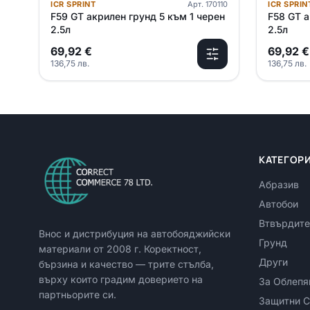
ICR SPRINT
Арт.
170110
ICR SPRIN
F59 GT акрилен грунд 5 към 1 черен
F58 GT а
2.5л
2.5л
69,92
€
69,92
€
136,75
лв.
136,75
лв.
КАТЕГОР
Абразив
Автобои
Втвърдите
Внос и дистрибуция на автобояджийски
Грунд
материали от
2008
г. Коректност,
Други
бързина и качество — трите стълба,
върху които градим доверието на
За Облепя
партньорите си.
Защитни С