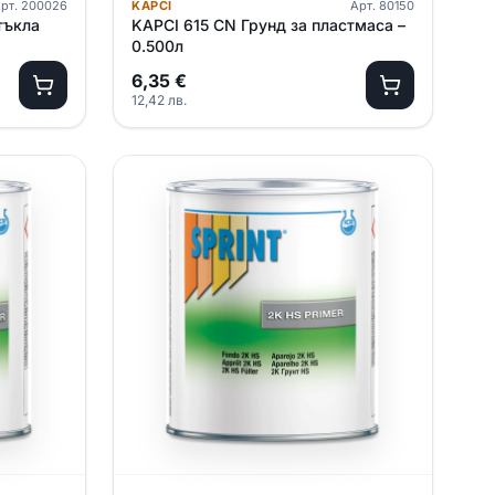
рт.
200026
KAPCI
Арт.
80150
тъкла
KAPCI 615 CN Грунд за пластмаса –
0.500л
6,35
€
12,42
лв.