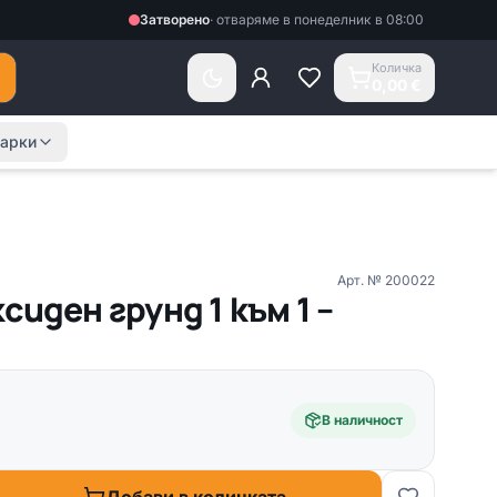
Затворено
·
отваряме в понеделник в 08:00
Количка
0,00 €
арки
Арт. №
200022
сиден грунд 1 към 1 –
В наличност