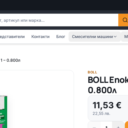
одукти
едставители
Контакти
Блог
Смесителни машини
М
1 – 0.800л
BOLL
BOLL Епок
0.800л
11,53
€
22,55
лв.