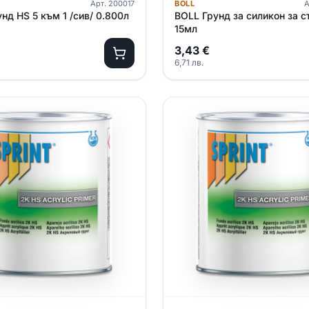
Арт.
200017
BOLL
А
нд HS 5 към 1 /сив/ 0.800л
BOLL Грунд за силикон за с
15мл
3,43
€
6,71
лв.