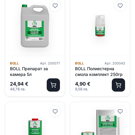
BOLL
Арт.
200077
BOLL
Арт.
200043
BOLL Препарат за
BOLL Полиестерна
камера 5л
смола комплект 250гр
24,94
€
4,90
€
48,78
лв.
9,58
лв.