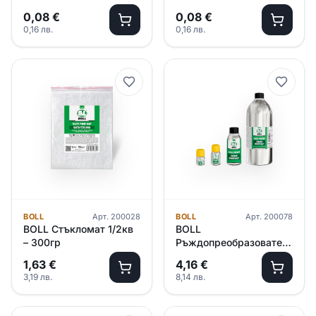
0,08
€
0,08
€
0,16
лв.
0,16
лв.
BOLL
Арт.
200028
BOLL
Арт.
200078
BOLL Стъкломат 1/2кв
BOLL
– 300гр
Ръждопреoбразовател
60мл
1,63
€
4,16
€
3,19
лв.
8,14
лв.