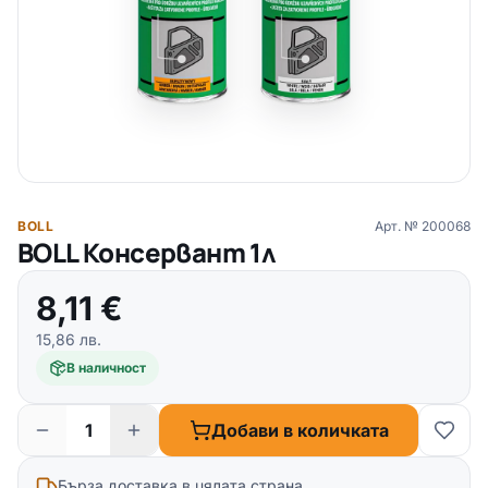
BOLL
Арт. №
200068
BOLL Консервант 1л
8,11
€
15,86
лв.
В наличност
Добави в количката
Бърза доставка в цялата страна