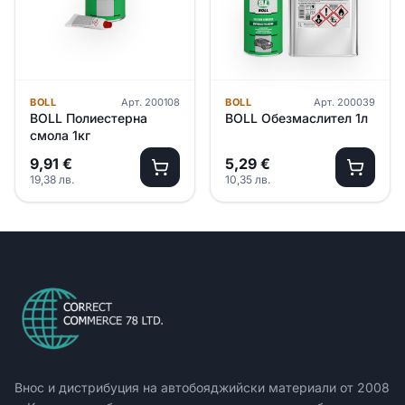
BOLL
Арт.
200108
BOLL
Арт.
200039
BOLL Полиестерна
BOLL Обезмаслител 1л
смола 1кг
9,91
€
5,29
€
19,38
лв.
10,35
лв.
Внос и дистрибуция на автобояджийски материали от
2008