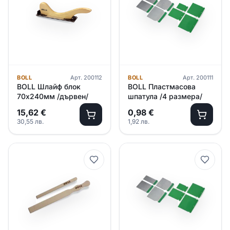
BOLL
Арт.
200112
BOLL
Арт.
200111
BOLL Шлайф блок
BOLL Пластмасова
70х240мм /дървен/
шпатула /4 размера/
15,62
€
0,98
€
30,55
лв.
1,92
лв.