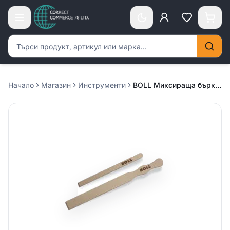
Търсене на продукти
Начало
Магазин
Инструменти
BOLL Миксираща бъркалка /дървена/ – малка