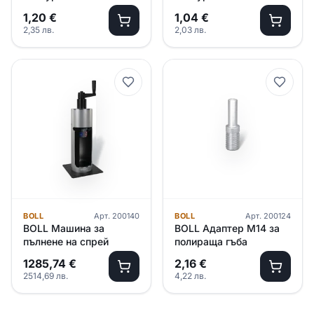
уплътнител 30мм
уплътнител 20мм
1,20
€
1,04
€
2,35
лв.
2,03
лв.
BOLL
Арт.
200140
BOLL
Арт.
200124
BOLL Машина за
BOLL Адаптер М14 за
пълнене на спрей
полираща гъба
1285,74
€
2,16
€
2514,69
лв.
4,22
лв.