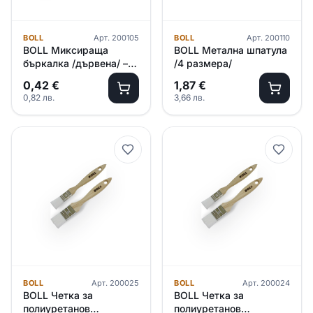
BOLL
Арт.
200105
BOLL
Арт.
200110
BOLL Миксираща
BOLL Метална шпатула
бъркалка /дървена/ –
/4 размера/
голяма
0,42
€
1,87
€
0,82
лв.
3,66
лв.
BOLL
Арт.
200025
BOLL
Арт.
200024
BOLL Четка за
BOLL Четка за
полиуретанов
полиуретанов