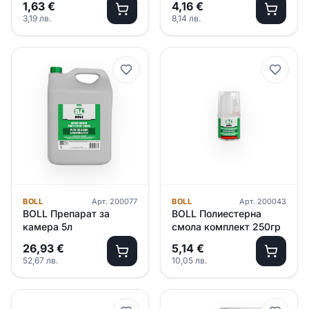
1,63
€
4,16
€
3,19
лв.
8,14
лв.
BOLL
Арт.
200077
BOLL
Арт.
200043
BOLL Препарат за
BOLL Полиестерна
камера 5л
смола комплект 250гр
26,93
€
5,14
€
52,67
лв.
10,05
лв.