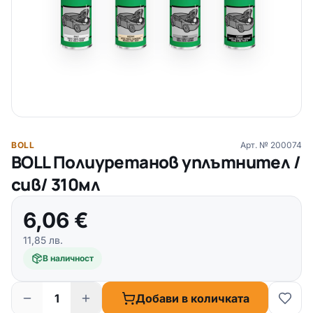
BOLL
Арт. №
200074
BOLL Полиуретанов уплътнител /
сив/ 310мл
6,06
€
11,85
лв.
В наличност
Добави в количката