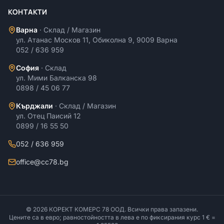
КОНТАКТИ
Варна
·
Склад / Магазин
ул. Атанас Москов 11, Обиколна 9, 9009 Варна
052 / 636 959
София
·
Склад
ул. Мими Балканска 98
0898 / 45 06 77
Кърджали
·
Склад / Магазин
ул. Отец Паисий 12
0899 / 16 55 50
052 / 636 959
office@cc78.bg
©
2026
КОРЕКТ КОМЕРС 78 ООД
. Всички права запазени.
Цените са в евро; равностойността в лева е по фиксирания курс 1 € =