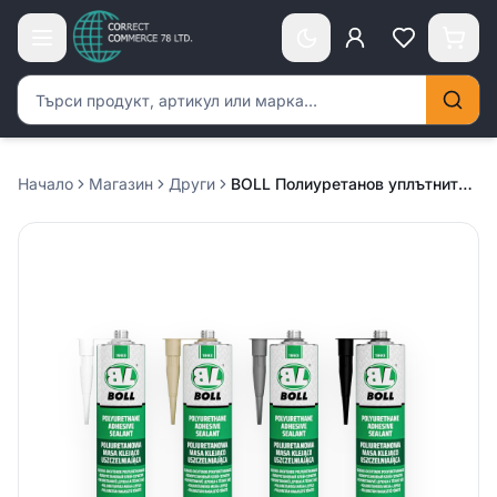
Търсене на продукти
Начало
Магазин
Други
BOLL Полиуретанов уплътнител /сив/ 310мл