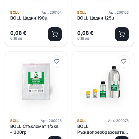
BOLL
Арт.
200104
BOLL
Арт.
200103
BOLL Цедки 190μ
BOLL Цедки 125μ
0,08
€
0,08
€
0,16
лв.
0,16
лв.
BOLL
Арт.
200028
BOLL
Арт.
200078
BOLL Стъкломат 1/2кв
BOLL
– 300гр
Ръждопреoбразовател
60мл