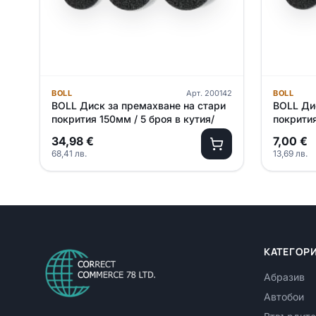
BOLL
Арт.
200142
BOLL
BOLL Диск за премахване на стари
BOLL Ди
покрития 150мм / 5 броя в кутия/
покрити
34,98
€
7,00
€
68,41
лв.
13,69
лв.
КАТЕГОР
Абразив
Автобои