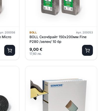
рт.
200056
BOLL
Арт.
200053
 Micro
BOLL Скочбрайт 150х200мм Fine
P280 /зелен/ 10 бр
9,00
€
17,60
лв.