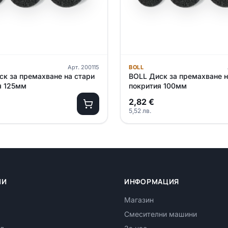
Арт.
200115
BOLL
ск за премахване на стари
BOLL Диск за премахване н
я 125мм
покрития 100мм
2,82
€
5,52
лв.
ИИ
ИНФОРМАЦИЯ
Магазин
Смесителни машини