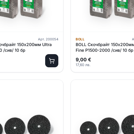
Арт.
200054
BOLL
А
очбрайт 150х200мм Ultra
BOLL Скочбрайт 150х200мм
0 /сив/ 10 бр
Fine P1500-2000 /сив/ 10 бр
9,00
€
17,60
лв.