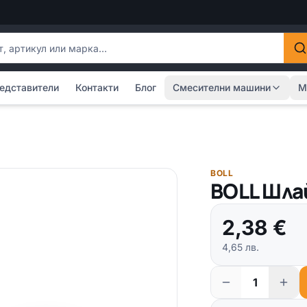
одукти
едставители
Контакти
Блог
Смесителни машини
М
BOLL
BOLL Шла
2,38
€
4,65
лв.