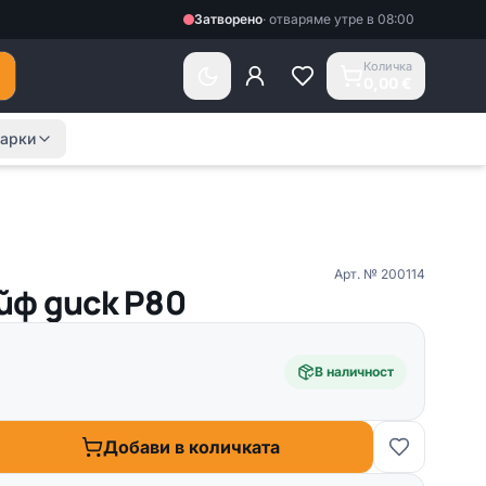
Затворено
·
отваряме утре в 08:00
Количка
0,00 €
арки
Арт. №
200114
йф диск Р80
В наличност
Добави в количката