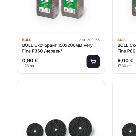
BOLL
Арт.
200055
BOLL
BOLL Скочбрайт 150х200мм Very
BOLL Ск
Fine P360 /червен/
Fine P80
0,90
€
9,00
€
1,76
лв.
17,60
лв.