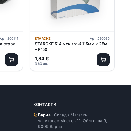
Арт.
200141
STARCKE
Арт.
230039
а стари
STARCKE 514 мек гръб 115мм х 25м
– P150
1,84
€
3,60
лв.
КОНТАКТИ
Варна
·
Склад / Магазин
ул. Атанас Москов 11, Обиколна 9,
9009 Варна