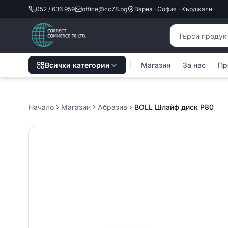
052 / 636 959
office@cc78.bg
Варна · София · Кърджали
Търсене на пр
Всички категории
Магазин
За нас
Пр
Начало
Магазин
Абразив
BOLL Шлайф диск Р80