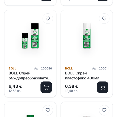
BOLL
Арт.
200086
BOLL
Арт.
200011
BOLL Спрей
BOLL Спрей
ръждопреобразовател
пластофикс 400мл
150мл
6,43
€
6,38
€
12,58
лв.
12,48
лв.