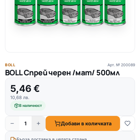
BOLL
Арт. №
200089
BOLL Спрей черен /мат/ 500мл
5,46
€
10,68
лв.
В наличност
Добави в количката
Бърза доставка в цялата страна