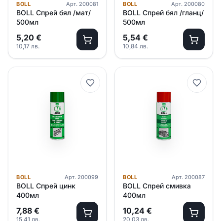
BOLL
Арт.
200081
BOLL
Арт.
200080
BOLL Спрей бял /мат/
BOLL Спрей бял /гланц/
500мл
500мл
5,20
€
5,54
€
10,17
лв.
10,84
лв.
BOLL
Арт.
200099
BOLL
Арт.
200087
BOLL Спрей цинк
BOLL Спрей смивка
400мл
400мл
7,88
€
10,24
€
15,41
лв.
20,03
лв.