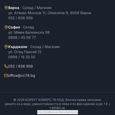
Варна
·
Склад / Магазин
ул. Атанас Москов 11, Обиколна 9, 9009 Варна
052 / 636 959
София
·
Склад
ул. Мими Балканска 98
0898 / 45 06 77
Кърджали
·
Склад / Магазин
ул. Отец Паисий 12
0899 / 16 55 50
052 / 636 959
office@cc78.bg
©
2026
КОРЕКТ КОМЕРС 78 ООД
. Всички права запазени.
Цените са в евро; равностойността в лева е по фиксирания курс 1 € =
1,95583 лв.
Настройки на бисквитките