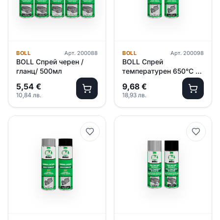
BOLL
Арт.
200088
BOLL
Арт.
200098
BOLL Спрей черен /
BOLL Спрей
гланц/ 500мл
температурен 650°С /
черен/ 500мл
5,54
€
9,68
€
10,84
лв.
18,93
лв.