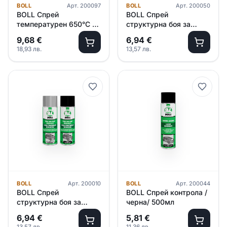
BOLL
Арт.
200097
BOLL
Арт.
200050
BOLL Спрей
BOLL Спрей
температурен 650°С /
структурна боя за
сив/ 500мл
пластмаса /черна/
9,68
€
6,94
€
400мл
18,93
лв.
13,57
лв.
BOLL
Арт.
200010
BOLL
Арт.
200044
BOLL Спрей
BOLL Спрей контрола /
структурна боя за
черна/ 500мл
пластмаса /сив/ 400мл
6,94
€
5,81
€
13,57
лв.
11,36
лв.