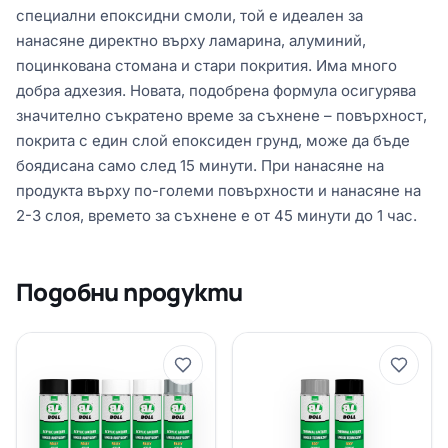
специални епоксидни смоли, той е идеален за
нанасяне директно върху ламарина, алуминий,
поцинкована стомана и стари покрития. Има много
добра адхезия. Новата, подобрена формула осигурява
значително съкратено време за съхнене – повърхност,
покрита с един слой епоксиден грунд, може да бъде
боядисана само след 15 минути. При нанасяне на
продукта върху по-големи повърхности и нанасяне на
2-3 слоя, времето за съхнене е от 45 минути до 1 час.
Подобни продукти