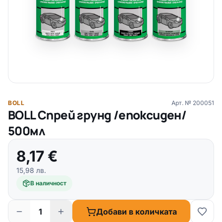
BOLL
Арт. №
200051
BOLL Спрей грунд /епоксиден/
500мл
8,17
€
15,98
лв.
В наличност
Добави в количката