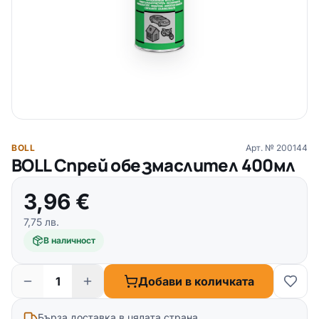
BOLL
Арт. №
200144
BOLL Спрей обезмаслител 400мл
3,96
€
7,75
лв.
В наличност
Добави в количката
Бърза доставка в цялата страна