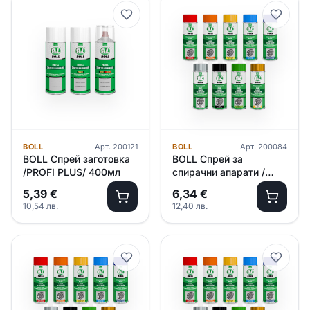
BOLL
Арт.
200121
BOLL
Арт.
200084
BOLL Спрей заготовка
BOLL Спрей за
/PROFI PLUS/ 400мл
спирачни апарати /
червен/ 400мл
5,39
€
6,34
€
10,54
лв.
12,40
лв.