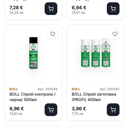
пластмаса /черна/
пластмаса /сив/ 400мл
7,28
€
6,94
€
400мл
14,24
лв.
13,57
лв.
BOLL
Арт.
200044
BOLL
Арт.
200085
BOLL Спрей контрола /
BOLL Спрей заготовка
черна/ 500мл
/PROFI/ 400мл
6,96
€
3,96
€
13,61
лв.
7,75
лв.