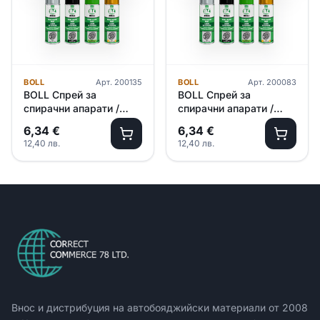
BOLL
Арт.
200135
BOLL
Арт.
200083
BOLL Спрей за
BOLL Спрей за
спирачни апарати /
спирачни апарати /
златист/ 400мл
жълт/ 400мл
6,34
€
6,34
€
12,40
лв.
12,40
лв.
Внос и дистрибуция на автобояджийски материали от
2008