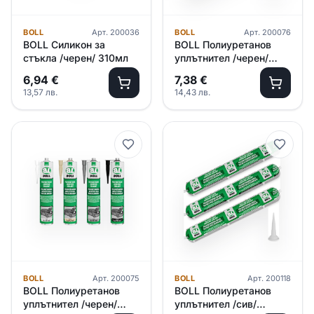
BOLL
Арт.
200036
BOLL
Арт.
200076
BOLL Силикон за
BOLL Полиуретанов
стъкла /черен/ 310мл
уплътнител /черен/
600мл
6,94
€
7,38
€
13,57
лв.
14,43
лв.
BOLL
Арт.
200075
BOLL
Арт.
200118
BOLL Полиуретанов
BOLL Полиуретанов
уплътнител /черен/
уплътнител /сив/