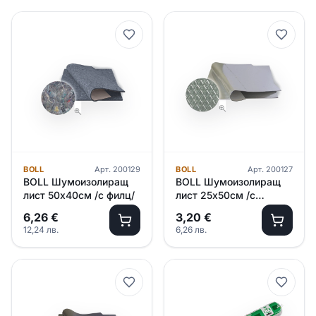
BOLL
Арт.
200129
BOLL
Арт.
200127
BOLL Шумоизолиращ
BOLL Шумоизолиращ
лист 50х40см /с филц/
лист 25х50см /с
алуминиево фолио/
6,26
€
3,20
€
12,24
лв.
6,26
лв.