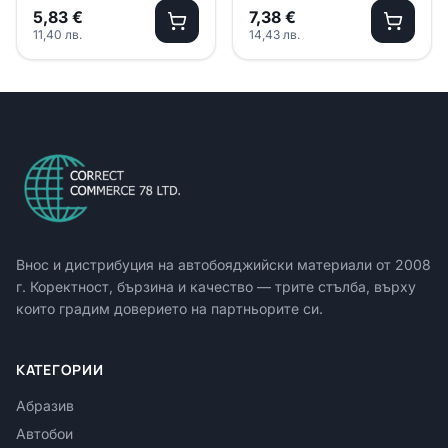
310мл
600мл
5,83
€
7,38
€
11,40
лв.
14,43
лв.
Внос и дистрибуция на автобояджийски материали от
2008
г. Коректност, бързина и качество — трите стълба, върху
които градим доверието на партньорите си.
КАТЕГОРИИ
Абразив
Автобои