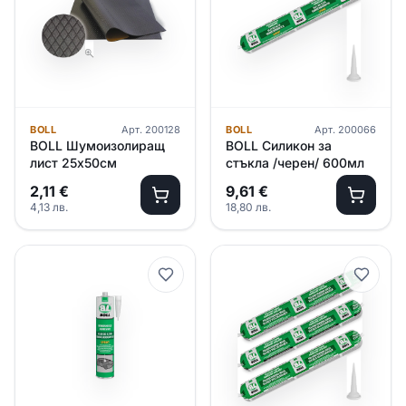
BOLL
Арт.
200128
BOLL
Арт.
200066
BOLL Шумоизолиращ
BOLL Силикон за
лист 25х50см
стъкла /черен/ 600мл
2,11
€
9,61
€
4,13
лв.
18,80
лв.