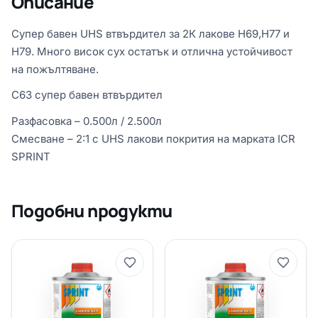
Описание
Супер бавен UHS втвърдител за 2К лакове H69,H77 и
H79. Много висок сух остатък и отлична устойчивост
на пожълтяване.
C63 супер бавен втвърдител
Разфасовка – 0.500л / 2.500л
Смесване – 2:1 с UHS лакови покрития на марката ICR
SPRINT
Подобни продукти