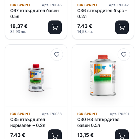
ICR SPRINT
Арт.
170046
ICR SPRINT
Арт.
170042
C67 втвърдител бавен
C36 втвърдител бърз –
0.5л
0.2л
18,37
€
7,43
€
35,93
лв.
14,53
лв.
ICR SPRINT
Арт.
170038
ICR SPRINT
Арт.
170291
C35 втвърдител
C30 HS втвърдител
нормален – 0.2л
бавен 0.5л
7,43
€
13,15
€