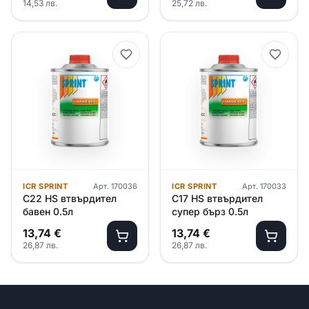
14,53
лв.
25,72
лв.
ICR SPRINT
Арт.
170036
ICR SPRINT
Арт.
170033
C22 HS втвърдител
C17 HS втвърдител
бавен 0.5л
супер бърз 0.5л
13,74
€
13,74
€
26,87
лв.
26,87
лв.