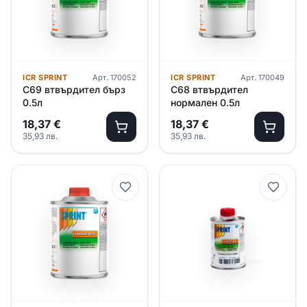
ICR SPRINT
Арт.
170052
ICR SPRINT
Арт.
170049
C69 втвърдител бърз
C68 втвърдител
0.5л
нормален 0.5л
18,37
€
18,37
€
35,93
лв.
35,93
лв.