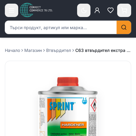
Търсене на продукти
Начало
Магазин
Втвърдител
C63 втвърдител екстра бавен 0.5л