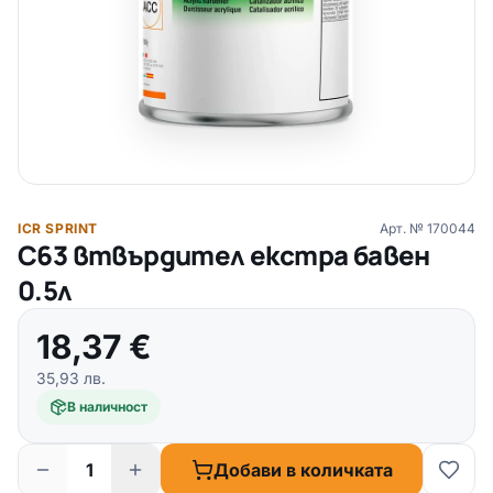
ICR SPRINT
Арт. №
170044
C63 втвърдител екстра бавен
0.5л
18,37
€
35,93
лв.
В наличност
Добави в количката