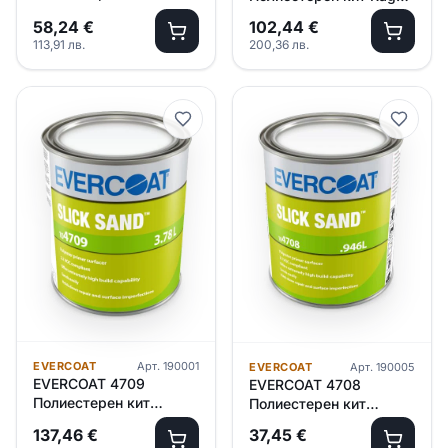
Glaze Optex – 0.800л
Optex – 3.000л
58,24
€
102,44
€
113,91
лв.
200,36
лв.
EVERCOAT
Арт.
190001
EVERCOAT
Арт.
190005
EVERCOAT 4709
EVERCOAT 4708
Полиестерен кит
Полиестерен кит
SlickSand /сив/ –
SlickSand /сив/ –
137,46
€
37,45
€
3.780л
0.940л