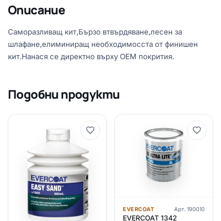
Описание
Саморазливащ кит,Бързо втвърдяване,лесен за
шлафане,елиминиращ необходимосста от финишен
кит.Нанася се директно върху OEM покрития.
Подобни продукти
EVERCOAT
Арт.
190010
EVERCOAT 1342