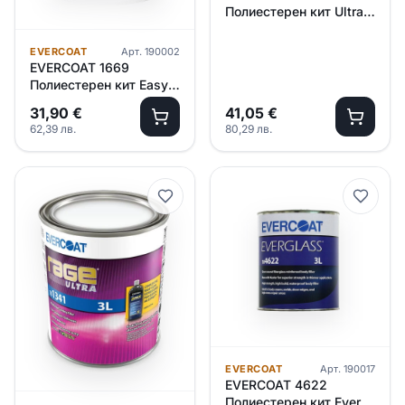
Полиестерен кит Ultra
Lite /сив/ – 3.000л
EVERCOAT
Арт.
190002
EVERCOAT 1669
Полиестерен кит Easy
Sand /бял/ – 0.880л
31,90
€
41,05
€
62,39
лв.
80,29
лв.
EVERCOAT
Арт.
190017
EVERCOAT 4622
Полиестерен кит Ever