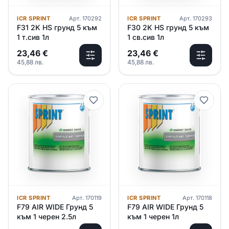
ICR SPRINT
Арт.
170292
ICR SPRINT
Арт.
170293
F31 2K HS грунд 5 към
F30 2K HS грунд 5 към
1 т.сив 1л
1 св.сив 1л
23,46
€
23,46
€
45,88
лв.
45,88
лв.
ICR SPRINT
Арт.
170119
ICR SPRINT
Арт.
170118
F79 AIR WIDE Грунд 5
F79 AIR WIDE Грунд 5
към 1 черен 2.5л
към 1 черен 1л