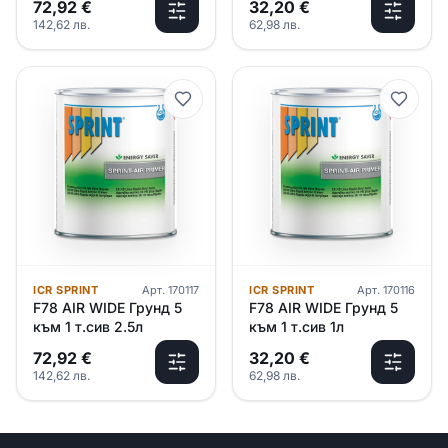
72,92
€
32,20
€
142,62
лв.
62,98
лв.
ICR SPRINT
Арт.
170117
ICR SPRINT
Арт.
170116
F78 AIR WIDE Грунд 5
F78 AIR WIDE Грунд 5
към 1 т.сив 2.5л
към 1 т.сив 1л
72,92
€
32,20
€
142,62
лв.
62,98
лв.