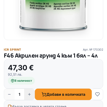
ICR SPRINT
Арт. №
170302
F46 Акрилен грунд 4 към 1 бял – 4л
47,30
€
92,51
лв.
В наличност
Добави в количката
Бърза доставка в цялата страна