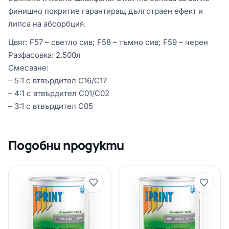
финишно покритие гарантиращ дълготраен ефект и
липса на абсорбция.
Цвят: F57 – светло сив; F58 – тъмно сив; F59 – черен
Разфасовка: 2.500л
Смесване:
– 5:1 с втвърдител C16/C17
– 4:1 с втвърдител C01/C02
– 3:1 с втвърдител C05
Подобни продукти