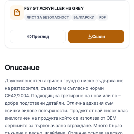
F57 GT ACRYFILLER HS GREY
ЛИСТ ЗА БЕЗОПАСНОСТ
БЪЛГАРСКИ
PDF
Преглед
Свали
Описание
Двукомпонентен акрилен грунд с ниско съдържание
на разтворител, съвместим съгласно норми
CE42/2004. Подходящ за третиране на нови или по –
добре подготвени детайли. Отлична адхезия към
всички видове повърхности. Продукт от най висок клас
аналогичен на продукта който се използва от ОЕМ
сервизите за първоначално вграждане. Много бързо
съхнене и лесно шлайфане. Отлична основа за всяко