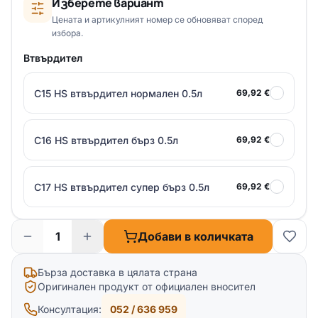
Изберете вариант
Цената и артикулният номер се обновяват според
избора.
Втвърдител
C15 HS втвърдител нормален 0.5л
69,92 €
C16 HS втвърдител бърз 0.5л
69,92 €
C17 HS втвърдител супер бърз 0.5л
69,92 €
Добави в количката
Бърза доставка в цялата страна
Оригинален продукт от официален вносител
Консултация:
052 / 636 959