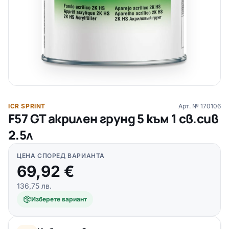
ICR SPRINT
Арт. №
170106
F57 GT акрилен грунд 5 към 1 св.сив
2.5л
ЦЕНА СПОРЕД ВАРИАНТА
69,92
€
136,75
лв.
Изберете вариант