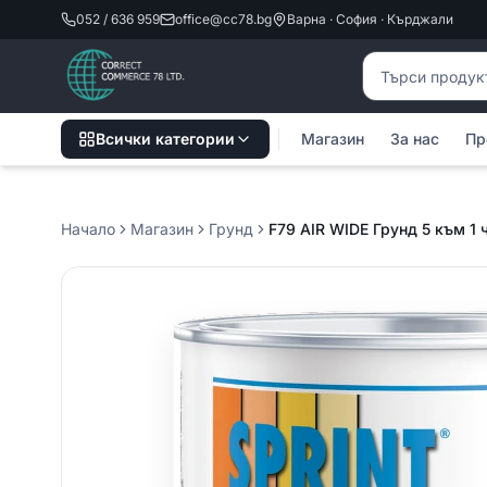
052 / 636 959
office@cc78.bg
Варна · София · Кърджали
Търсене на пр
Всички категории
Магазин
За нас
Пр
Начало
Магазин
Грунд
F79 AIR WIDE Грунд 5 към 1 