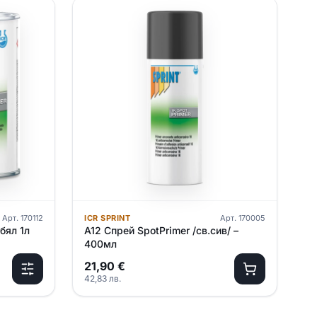
Арт.
170112
ICR SPRINT
Арт.
170005
бял 1л
A12 Спрей SpotPrimer /св.сив/ –
400мл
21,90
€
42,83
лв.