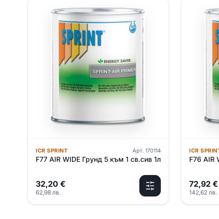
ICR SPRINT
Арт.
170114
ICR SPRIN
F77 AIR WIDE Грунд 5 към 1 св.сив 1л
F76 AIR 
32,20
€
72,92
€
62,98
лв.
142,62
лв.