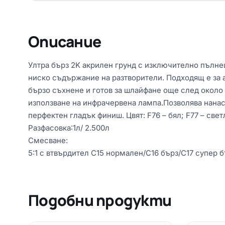
Описание
Ултра бърз 2K акрилен грунд с изключително пълнещ
ниско съдържание на разтворители. Подходящ е за 
бързо съхнене и готов за шлайфане още след около
използване на инфрачервена лампа.Позволява нанася
перфектен гладък финиш. Цвят: F76 – бял; F77 – свет
Разфасовка:1л/ 2.500л
Смесване:
5:1 с втвърдител C15 нормален/C16 бърз/C17 супер 
Подобни продукти