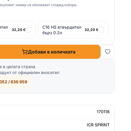
икулният номер се обновяват според избора.
ител
C16 HS втвърдител
32,20 €
32,20 €
бърз 0.2л
Добави в количката
а в цялата страна
одукт от официален вносител
052 / 636 959
170118
ICR SPRINT