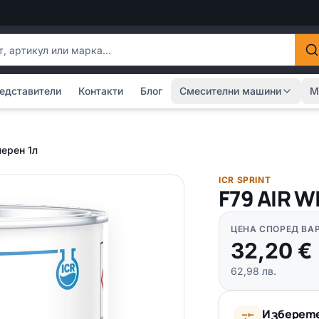
одукти
едставители
Контакти
Блог
Смесителни машини
М
черен 1л
ICR SPRINT
F79 AIR W
ЦЕНА СПОРЕД ВА
32,20
€
62,98
лв.
Изберете