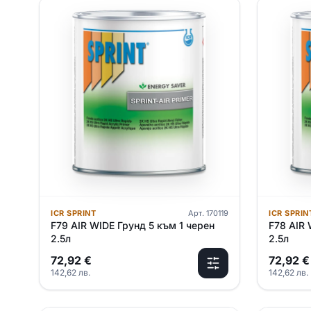
ICR SPRINT
Арт.
170119
ICR SPRIN
F79 AIR WIDE Грунд 5 към 1 черен
F78 AIR 
2.5л
2.5л
72,92
€
72,92
€
142,62
лв.
142,62
лв.