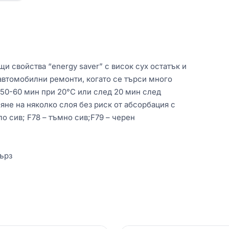
и свойства “energy saver” с висок сух остатък и
автомобилни ремонти, когато се търси много
 50-60 мин при 20°C или след 20 мин след
не на няколко слоя без риск от абсорбация с
ло сив; F78 – тъмно сив;F79 – черен
бърз