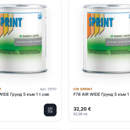
T
Арт.
170117
ICR SPRINT
WIDE Грунд 5 към 1 т.сив
F78 AIR WIDE Грунд 5 към 1 
32,20
€
62,98
лв.