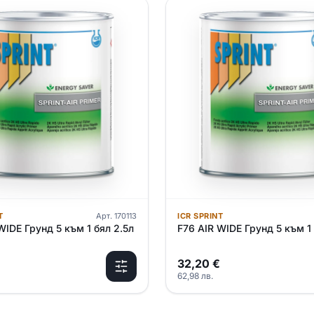
T
Арт.
170113
ICR SPRINT
WIDE Грунд 5 към 1 бял 2.5л
F76 AIR WIDE Грунд 5 към 1 
32,20
€
62,98
лв.