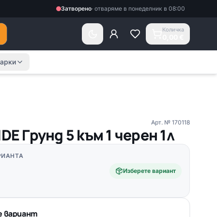
Затворено
·
отваряме в понеделник в 08:00
Количка
0,00 €
арки
Арт. №
170118
IDE Грунд 5 към 1 черен 1л
РИАНТА
Изберете вариант
 вариант