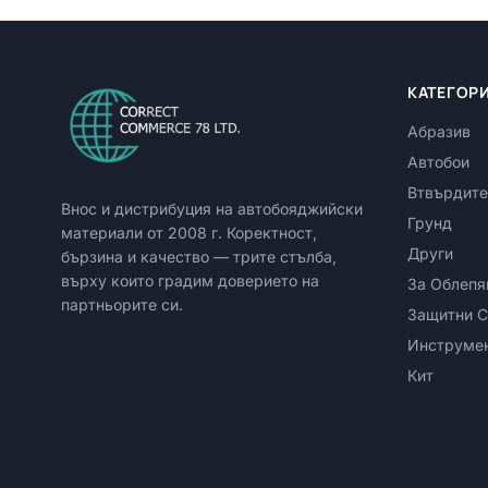
КАТЕГОР
Абразив
Автобои
Втвърдите
Внос и дистрибуция на автобояджийски
Грунд
материали от
2008
г. Коректност,
Други
бързина и качество — трите стълба,
върху които градим доверието на
За Облепя
партньорите си.
Защитни С
Инструме
Кит