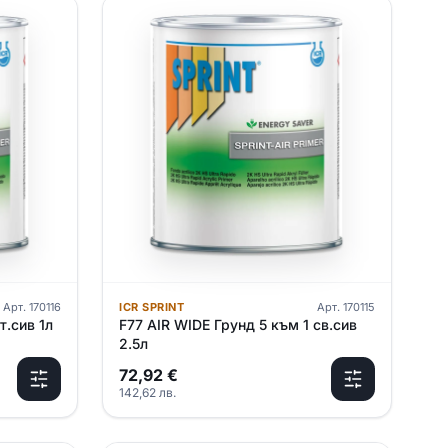
Арт.
170116
ICR SPRINT
Арт.
170115
т.сив 1л
F77 AIR WIDE Грунд 5 към 1 св.сив
2.5л
72,92
€
142,62
лв.