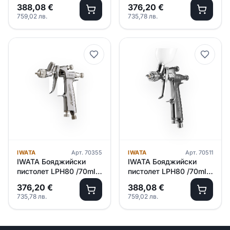
– 1.2 + казанче 250ml
– 1.2
388,08
€
376,20
€
759,02
лв.
735,78
лв.
IWATA
Арт.
70355
IWATA
Арт.
70511
IWATA Бояджийски
IWATA Бояджийски
пистолет LPH80 /70ml/
пистолет LPH80 /70ml/
– 1.0
– 0.8 + казанче 250ml
376,20
€
388,08
€
735,78
лв.
759,02
лв.