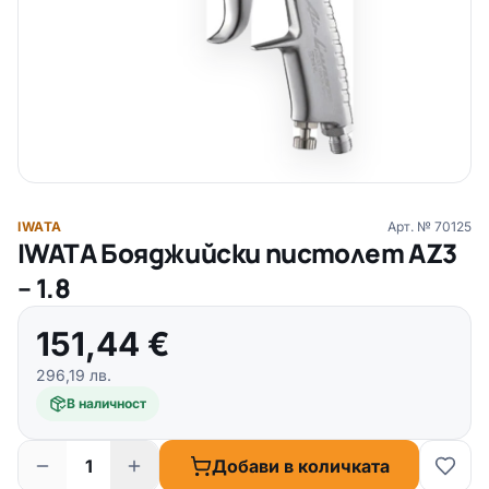
IWATA
Арт. №
70125
IWATA Бояджийски пистолет AZ3
– 1.8
151,44
€
296,19
лв.
В наличност
Добави в количката