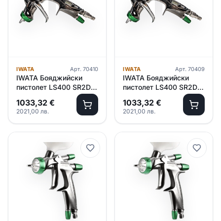
IWATA
Арт.
70410
IWATA
Арт.
70409
IWATA Бояджийски
IWATA Бояджийски
пистолет LS400 SR2D
пистолет LS400 SR2D
/PRO SET/ – 1.3 ET
/PRO SET/ – 1.2 ET
1033,32
€
1033,32
€
2021,00
лв.
2021,00
лв.