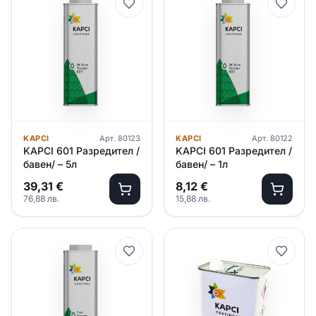
KAPCI
Арт.
80123
KAPCI
Арт.
80122
KAPCI 601 Разредител /
KAPCI 601 Разредител /
бавен/ – 5л
бавен/ – 1л
39,31
€
8,12
€
76,88
лв.
15,88
лв.