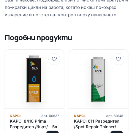
по-кратки цикли на работа, когато искаш по-бързо
изпарение и по-стегнат контрол върху нанасянето.
Подобни продукти
KAPCI
Арт.
80637
KAPCI
Арт.
80148
KAPCI 8410 Prima
KAPCI 611 Разредител
Разредител /бърз/ – 5л
/Spot Repair Thinner/ –
1л