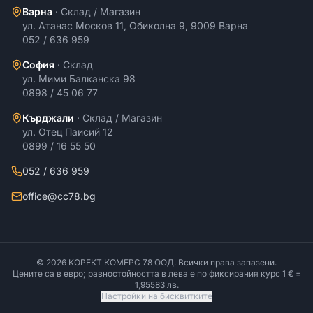
Варна
·
Склад / Магазин
ул. Атанас Москов 11, Обиколна 9, 9009 Варна
052 / 636 959
София
·
Склад
ул. Мими Балканска 98
0898 / 45 06 77
Кърджали
·
Склад / Магазин
ул. Отец Паисий 12
0899 / 16 55 50
052 / 636 959
office@cc78.bg
©
2026
КОРЕКТ КОМЕРС 78 ООД
. Всички права запазени.
Цените са в евро; равностойността в лева е по фиксирания курс 1 € =
1,95583 лв.
Настройки на бисквитките