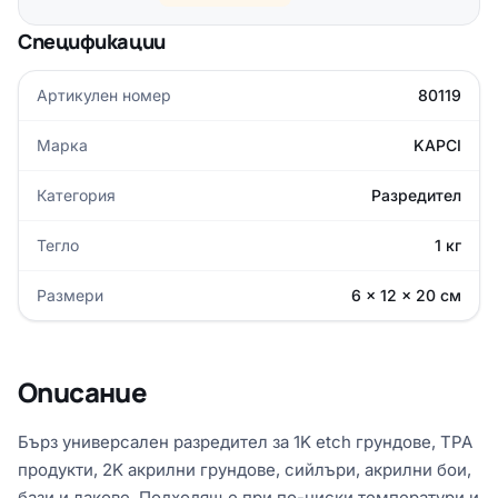
Спецификации
Артикулен номер
80119
Марка
KAPCI
Категория
Разредител
Тегло
1 кг
Размери
6 × 12 × 20 см
Описание
Бърз универсален разредител за 1K etch грундове, TPA
продукти, 2K акрилни грундове, сийлъри, акрилни бои,
бази и лакове. Подходящ е при по-ниски температури и