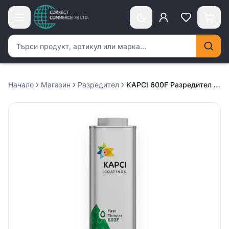
Търсене на продукти
Начало
Магазин
Разредител
KAPCI 600F Разредител /бърз/ – 1л