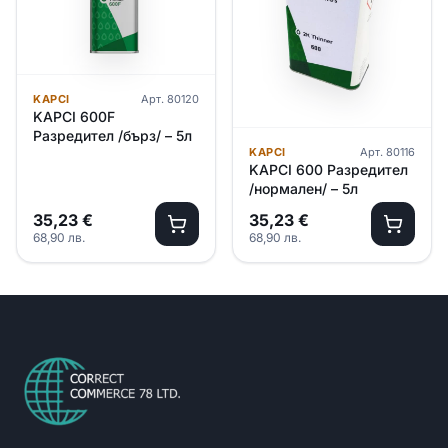
KAPCI
Арт.
80120
KAPCI 600F
Разредител /бърз/ – 5л
KAPCI
Арт.
80116
KAPCI 600 Разредител
/нормален/ – 5л
35,23
€
35,23
€
68,90
лв.
68,90
лв.