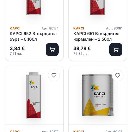
KAPCI
Арт.
80184
KAPCI
Арт.
80181
KAPCI 652 Втвърдител
KAPCI 651 Втвърдител
бърз – 0.160л
нормален – 2.500л
3,84
€
38,78
€
7,51
лв.
75,85
лв.
KAPCI
Арт.
80179
KAPCI
Арт.
80197