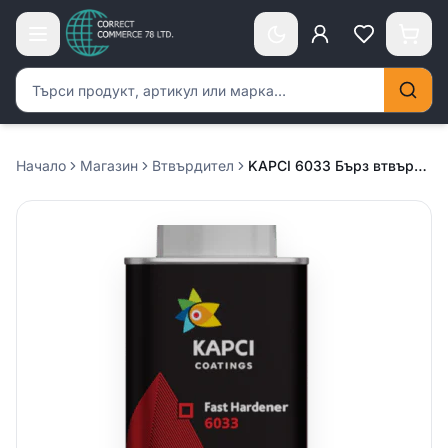
Търсене на продукти
Начало
Магазин
Втвърдител
KAPCI 6033 Бърз втвърдител – 0.500л