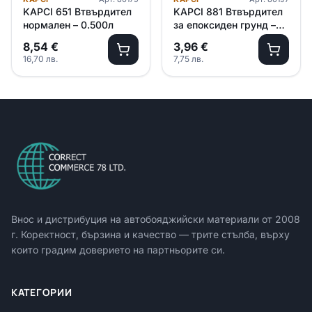
KAPCI 651 Втвърдител
KAPCI 881 Втвърдител
нормален – 0.500л
за епоксиден грунд –
0.450л
8,54
€
3,96
€
16,70
лв.
7,75
лв.
Внос и дистрибуция на автобояджийски материали от
2008
г. Коректност, бързина и качество — трите стълба, върху
които градим доверието на партньорите си.
КАТЕГОРИИ