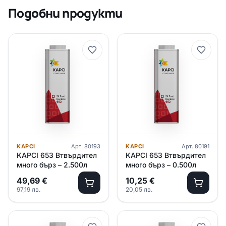
Подобни продукти
KAPCI
Арт.
80193
KAPCI
Арт.
80191
KAPCI 653 Втвърдител
KAPCI 653 Втвърдител
много бърз – 2.500л
много бърз – 0.500л
49,69
€
10,25
€
97,19
лв.
20,05
лв.