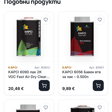
Подобни продукти
KAPCI
Арт.
80653
KAPCI
Арт.
80651
KAPCI 6090 лак 2K
KAPCI 6056 Бавен втв
VOC Fast Air Dry Clear
за лак – 0.500л
Coat – 1л
20,46
€
9,89
€