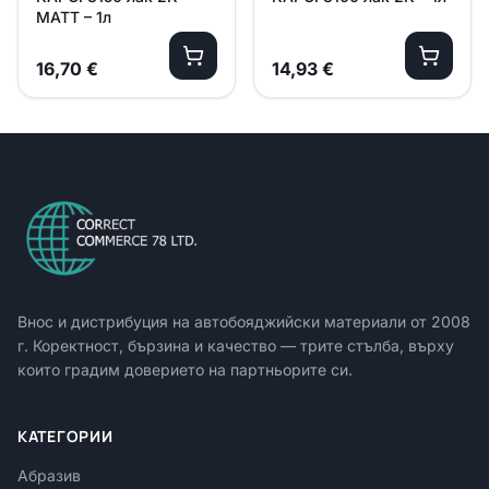
MATT – 1л
16,70
€
14,93
€
Внос и дистрибуция на автобояджийски материали от
2008
г. Коректност, бързина и качество — трите стълба, върху
които градим доверието на партньорите си.
КАТЕГОРИИ
Абразив