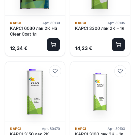
KAPCI
Арт.
80130
KAPCI
Арт.
80105
KAPCI 6030 лак 2К HS
KAPCI 3300 лак 2K – 1л
Clear Coat 1л
12,34
€
14,23
€
KAPCI
Арт.
80470
KAPCI
Арт.
80103
KAPCI 3150 лак 2K
KAPCI 3100 лак 2K – 1л