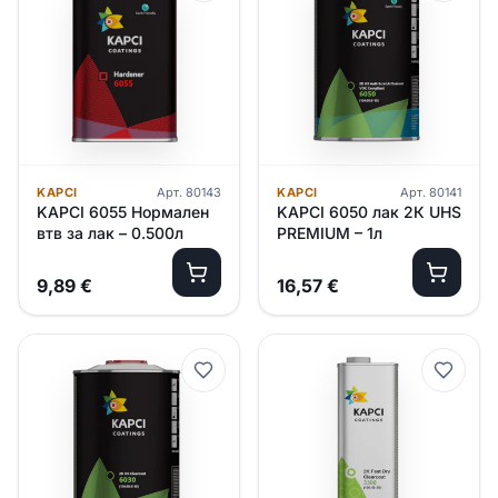
KAPCI
Арт.
80143
KAPCI
Арт.
80141
KAPCI 6055 Нормален
KAPCI 6050 лак 2К UHS
втв за лак – 0.500л
PREMIUM – 1л
9,89
€
16,57
€