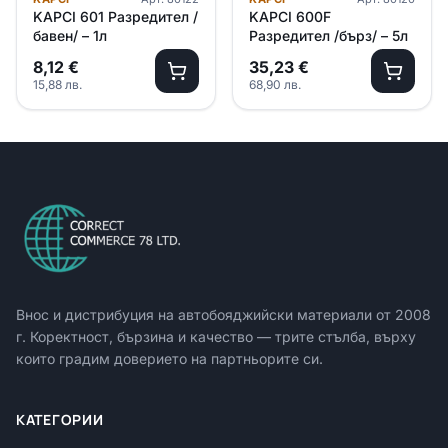
KAPCI 601 Разредител /
KAPCI 600F
бавен/ – 1л
Разредител /бърз/ – 5л
8,12
€
35,23
€
15,88
лв.
68,90
лв.
Внос и дистрибуция на автобояджийски материали от
2008
г. Коректност, бързина и качество — трите стълба, върху
които градим доверието на партньорите си.
КАТЕГОРИИ