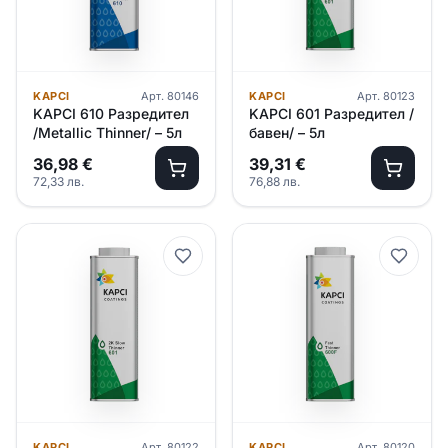
KAPCI
Арт.
80146
KAPCI
Арт.
80123
KAPCI 610 Разредител
KAPCI 601 Разредител /
/Metallic Thinner/ – 5л
бавен/ – 5л
36,98
€
39,31
€
72,33
лв.
76,88
лв.
KAPCI
Арт.
80122
KAPCI
Арт.
80120