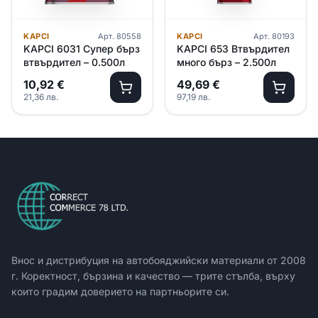
KAPCI
Арт.
80558
KAPCI
Арт.
80193
KAPCI 6031 Супер бърз
KAPCI 653 Втвърдител
втвърдител – 0.500л
много бърз – 2.500л
10,92
€
49,69
€
21,36
лв.
97,19
лв.
Внос и дистрибуция на автобояджийски материали от
2008
г. Коректност, бързина и качество — трите стълба, върху
които градим доверието на партньорите си.