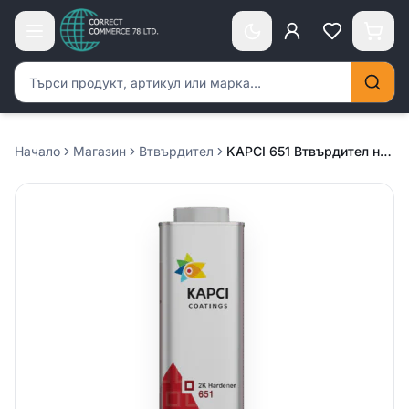
Търсене на продукти
Начало
Магазин
Втвърдител
KAPCI 651 Втвърдител нормален – 0.500л