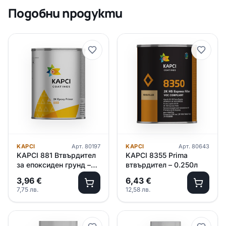
Подобни продукти
KAPCI
Арт.
80197
KAPCI
Арт.
80643
KAPCI 881 Втвърдител
KAPCI 8355 Prima
за епоксиден грунд –
втвърдител – 0.250л
0.450л
3,96
€
6,43
€
7,75
лв.
12,58
лв.