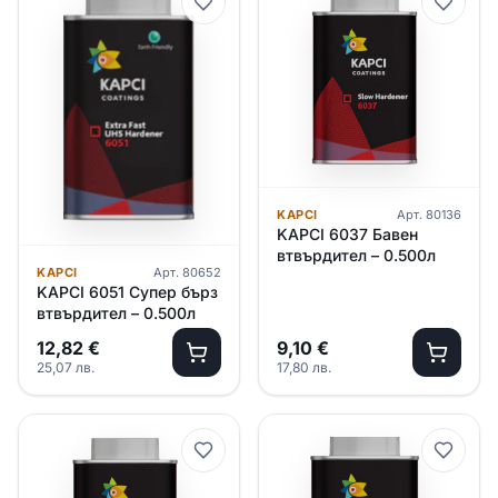
KAPCI
Арт.
80136
KAPCI 6037 Бавен
втвърдител – 0.500л
KAPCI
Арт.
80652
KAPCI 6051 Супер бърз
втвърдител – 0.500л
12,82
€
9,10
€
25,07
лв.
17,80
лв.