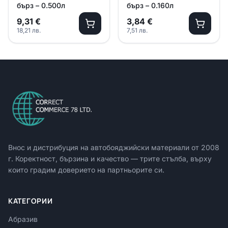
бърз – 0.500л
бърз – 0.160л
9,31
€
3,84
€
18,21
лв.
7,51
лв.
Внос и дистрибуция на автобояджийски материали от
2008
г. Коректност, бързина и качество — трите стълба, върху
които градим доверието на партньорите си.
КАТЕГОРИИ
Абразив