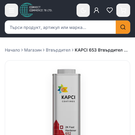
Търсене на продукти
Начало
Магазин
Втвърдител
KAPCI 653 Втвърдител много бърз – 0.500л