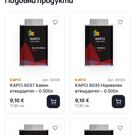
Подобни продукти
KAPCI
Арт.
80136
KAPCI
Арт.
80134
KAPCI 6037 Бавен
KAPCI 6035 Нормален
втвърдител – 0.500л
втвърдител – 0.500л
9,10
€
9,10
€
17,80
лв.
17,80
лв.