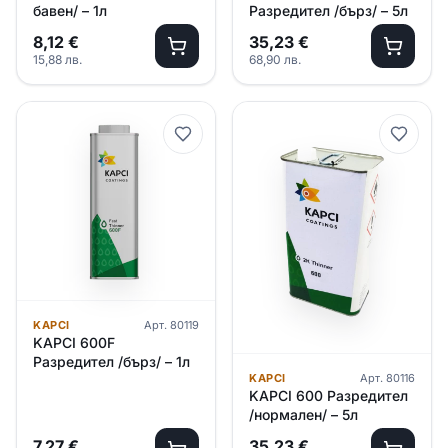
бавен/ – 1л
Разредител /бърз/ – 5л
8,12
€
35,23
€
15,88
лв.
68,90
лв.
KAPCI
Арт.
80119
KAPCI 600F
Разредител /бърз/ – 1л
KAPCI
Арт.
80116
KAPCI 600 Разредител
/нормален/ – 5л
7,27
€
35,23
€