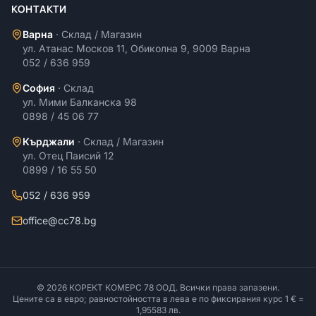
КОНТАКТИ
Варна
·
Склад / Магазин
ул. Атанас Москов 11, Обиколна 9, 9009 Варна
052 / 636 959
София
·
Склад
ул. Мими Балканска 98
0898 / 45 06 77
Кърджали
·
Склад / Магазин
ул. Отец Паисий 12
0899 / 16 55 50
052 / 636 959
office@cc78.bg
©
2026
КОРЕКТ КОМЕРС 78 ООД
. Всички права запазени.
Цените са в евро; равностойността в лева е по фиксирания курс 1 € =
1,95583 лв.