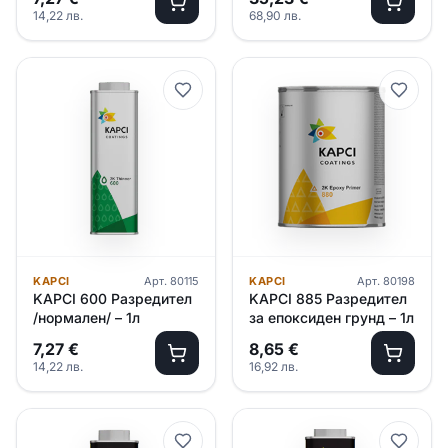
14,22
лв.
68,90
лв.
KAPCI
Арт.
80115
KAPCI
Арт.
80198
KAPCI 600 Разредител
KAPCI 885 Разредител
/нормален/ – 1л
за епоксиден грунд – 1л
7,27
€
8,65
€
14,22
лв.
16,92
лв.