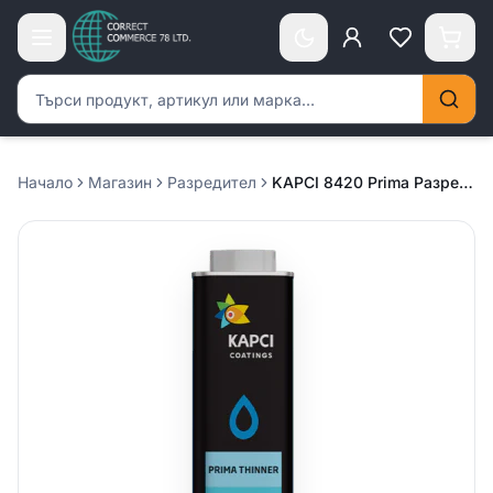
Търсене на продукти
Начало
Магазин
Разредител
KAPCI 8420 Prima Разредител /нормален/ – 5л