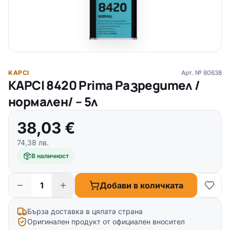
KAPCI
Арт. №
80638
KAPCI 8420 Prima Разредител /
нормален/ – 5л
38,03
€
74,38
лв.
В наличност
Добави в количката
Бърза доставка в цялата страна
Оригинален продукт от официален вносител