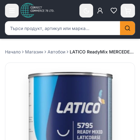
Търсене на продукти
Начало
Магазин
Автобои
LATICO ReadyMix MERCEDES /197/ new – 1л