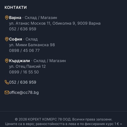
КОНТАКТИ
Варна
·
Склад / Магазин
ул. Атанас Москов 11, Обиколна 9, 9009 Варна
052 / 636 959
София
·
Склад
ул. Мими Балканска 98
0898 / 45 06 77
Кърджали
·
Склад / Магазин
ул. Отец Паисий 12
0899 / 16 55 50
052 / 636 959
office@cc78.bg
©
2026
КОРЕКТ КОМЕРС 78 ООД
. Всички права запазени.
Цените са в евро; равностойността в лева е по фиксирания курс 1 € =