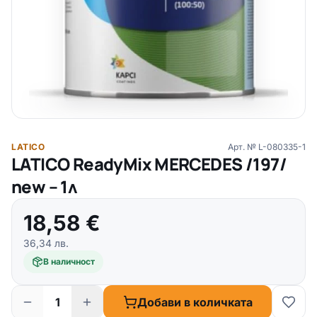
LATICO
Арт. №
L-080335-1
LATICO ReadyMix MERCEDES /197/
new – 1л
18,58
€
36,34
лв.
В наличност
Добави в количката