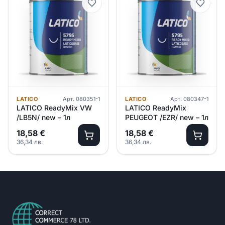
LATICO
Арт.
080351-1
LATICO
Арт.
080347-1
LATICO ReadyMix VW
LATICO ReadyMix
/LB5N/ new – 1л
PEUGEOT /EZR/ new – 1л
18,58
€
18,58
€
36,34
лв.
36,34
лв.