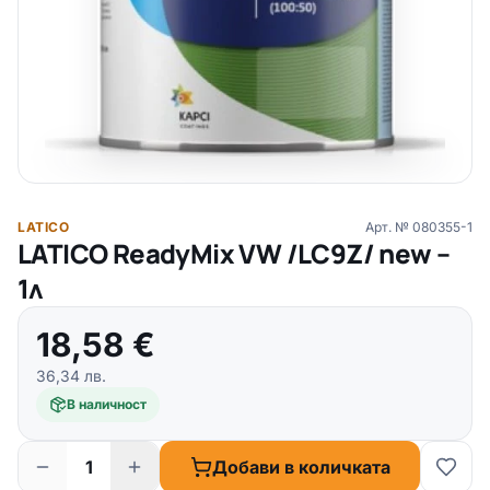
LATICO
Арт. №
080355-1
LATICO ReadyMix VW /LC9Z/ new –
1л
18,58
€
36,34
лв.
В наличност
Добави в количката