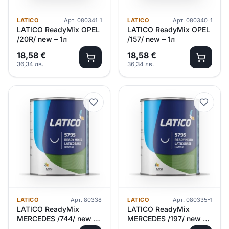
LATICO
Арт.
080341-1
LATICO
Арт.
080340-1
LATICO ReadyMix OPEL
LATICO ReadyMix OPEL
/20R/ new – 1л
/157/ new – 1л
18,58
€
18,58
€
36,34
лв.
36,34
лв.
LATICO
Арт.
80338
LATICO
Арт.
080335-1
LATICO ReadyMix
LATICO ReadyMix
MERCEDES /744/ new –
MERCEDES /197/ new –
1л
1л