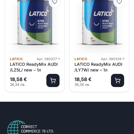
LATICO
Арт.
080327-1
LATICO
Арт.
080326-1
LATICO ReadyMix AUDI
LATICO ReadyMix AUDI
/LZ5L/ new – 1л
/LY7W/ new – 1л
18,58
€
18,58
€
36,34
лв.
36,34
лв.