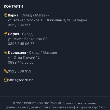
КОНТАКТИ
Варна
·
Склад / Магазин
ул. Атанас Москов 11, Обиколна 9, 9009 Варна
052 / 636 959
София
·
Склад
ул. Мими Балканска 98
0898 / 45 06 77
Кърджали
·
Склад / Магазин
ул. Отец Паисий 12
0899 / 16 55 50
052 / 636 959
office@cc78.bg
©
2026
КОРЕКТ КОМЕРС 78 ООД
. Всички права запазени.
Цените са в евро; равностойността в лева е по фиксирания курс 1 € =