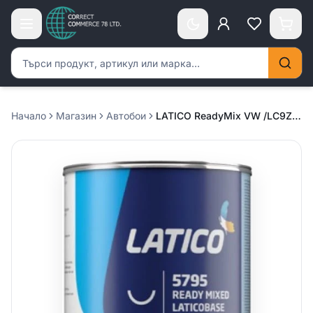
Търсене на продукти
Начало
Магазин
Автобои
LATICO ReadyMix VW /LC9Z/ new – 1л