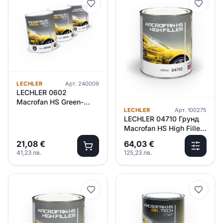
LECHLER
Арт.
240009
LECHLER 0602
Macrofan HS Green-
LECHLER
Арт.
100275
Tech Filler/бял/-1л
LECHLER 04710 Грунд
Macrofan HS High Filler
/т.сив/ – 2.5л
21,08
€
64,03
€
41,23
лв.
125,23
лв.