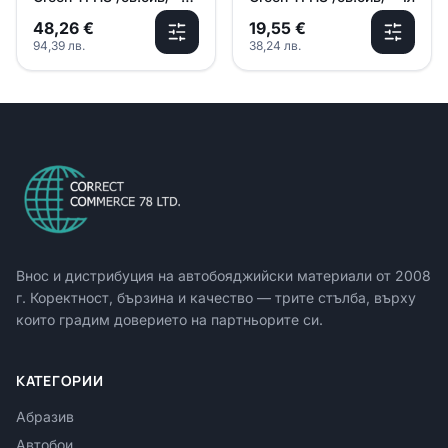
2.5л
48,26
€
19,55
€
94,39
лв.
38,24
лв.
Внос и дистрибуция на автобояджийски материали от
2008
г. Коректност, бързина и качество — трите стълба, върху
които градим доверието на партньорите си.
КАТЕГОРИИ
Абразив
Автобои