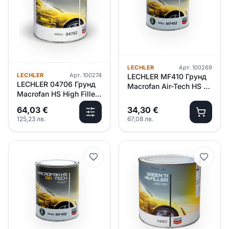
LECHLER
Арт.
100269
LECHLER
Арт.
100274
LECHLER MF410 Грунд
LECHLER 04706 Грунд
Macrofan Air-Tech HS /
Macrofan HS High Filler
черен/ – 1л
/св.сив/ – 2.5л
64,03
€
34,30
€
125,23
лв.
67,08
лв.