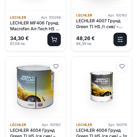
LECHLER
Арт.
100193
LECHLER
Арт.
100268
LECHLER 4007 Грунд
LECHLER MF406 Грунд
Green TI HS /т.сив/ –
Macrofan Air-Tech HS /
2.5л
св.сив/ – 1л
34,30
€
48,26
€
67,08
лв.
94,39
лв.
LECHLER
Арт.
100192
LECHLER
Арт.
100179
LECHLER 4004 Грунд
LECHLER 4004 Грунд
Green TI HS /св.сив/ –
Green TI HS /св.сив/ – 1л