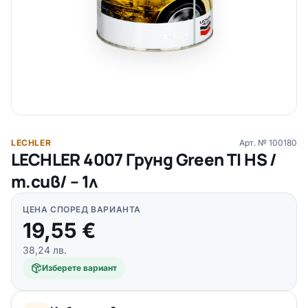
LECHLER
Арт. №
100180
LECHLER 4007 Грунд Green TI HS /
т.сив/ – 1л
ЦЕНА СПОРЕД ВАРИАНТА
19,55
€
38,24
лв.
Изберете вариант