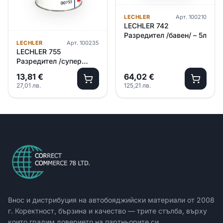
LECHLER
Арт.
100210
LECHLER 742
Разредител /бавен/ – 5л
LECHLER
Арт.
100235
LECHLER 755
Разредител /супер
бавен/ – 1л
13,81
€
64,02
€
27,01
лв.
125,21
лв.
Внос и дистрибуция на автобояджийски материали от
2008
г. Коректност, бързина и качество — трите стълба, върху
които градим доверието на партньорите си.