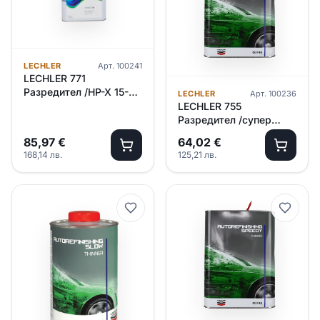
LECHLER
Арт.
100241
LECHLER 771
Разредител /HP-X 15-
LECHLER
Арт.
100236
25°C/ 5л
LECHLER 755
Разредител /супер
бавен/ – 5л
85,97
€
64,02
€
168,14
лв.
125,21
лв.