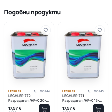
Подобни продукти
LECHLER
Арт.
100244
LECHLER
Арт.
100245
LECHLER 772
LECHLER 771
Разредител /HP-X 20-
Разредител /HP-X 15-
30°C/ 1л
25°C/ 1л
17,57
€
17,57
€