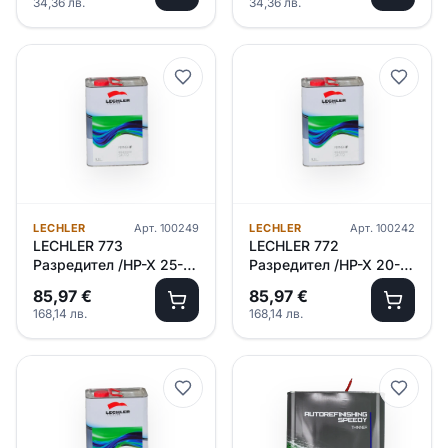
34,36
лв.
34,36
лв.
LECHLER
Арт.
100249
LECHLER
Арт.
100242
LECHLER 773
LECHLER 772
Разредител /HP-X 25-
Разредител /HP-X 20-
35°C/ 5л
30°C/ 5л
85,97
€
85,97
€
168,14
лв.
168,14
лв.