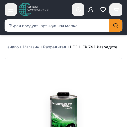
Търсене на продукти
Начало
Магазин
Разредител
LECHLER 742 Разредител /бавен/ – 1л