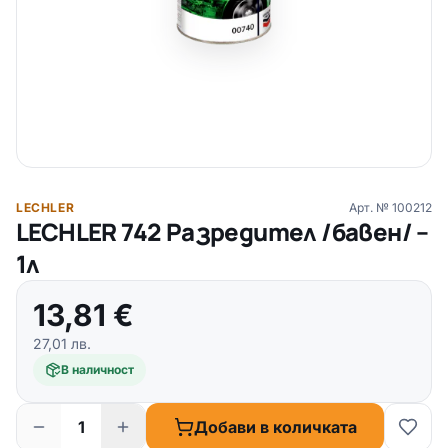
LECHLER
Арт. №
100212
LECHLER 742 Разредител /бавен/ –
1л
13,81
€
27,01
лв.
В наличност
Добави в количката