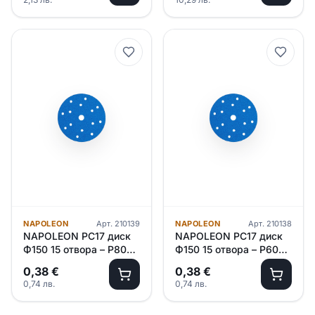
NAPOLEON
Арт.
210139
NAPOLEON
Арт.
210138
NAPOLEON PC17 диск
NAPOLEON PC17 диск
Ф150 15 отвора – P800 /
Ф150 15 отвора – P600 /
керамична/ 100 броя в
керамична/ 100 броя в
0,38
€
0,38
€
кутия
кутия
0,74
лв.
0,74
лв.