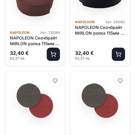
NAPOLEON
Арт.
210082
NAPOLEON Скочбрайт
NAPOLEON
Арт.
210084
MIRLON ролка 115мм х
NAPOLEON Скочбрайт
10м – P 320 /зелен/
MIRLON ролка 115мм х
10м – P 600 /червен/
32,40
€
32,40
€
63,37
лв.
63,37
лв.