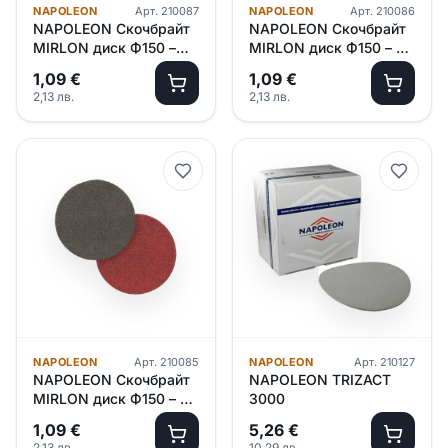
NAPOLEON
Арт.
210087
NAPOLEON
Арт.
210086
NAPOLEON Скочбрайт
NAPOLEON Скочбрайт
MIRLON диск Ф150 –
MIRLON диск Ф150 – P
P1500 /сив/
600 /червен/
1,09
€
1,09
€
2,13
лв.
2,13
лв.
NAPOLEON
Арт.
210085
NAPOLEON
Арт.
210127
NAPOLEON Скочбрайт
NAPOLEON TRIZACT
MIRLON диск Ф150 – P
3000
320 /зелен/
1,09
€
5,26
€
2,13
лв.
10,29
лв.