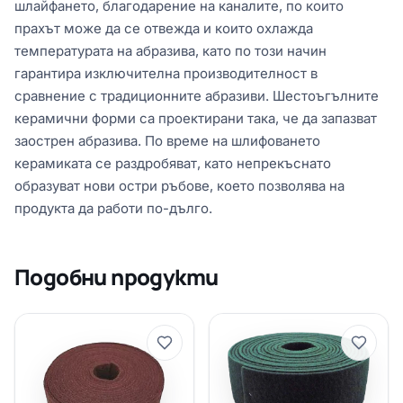
шлайфането, благодарение на каналите, по които
прахът може да се отвежда и които охлажда
температурата на абразива, като по този начин
гарантира изключителна производителност в
сравнение с традиционните абразиви. Шестоъгълните
керамични форми са проектирани така, че да запазват
заострен абразива. По време на шлифоването
керамиката се раздробяват, като непрекъснато
образуват нови остри ръбове, което позволява на
продукта да работи по-дълго.
Подобни продукти