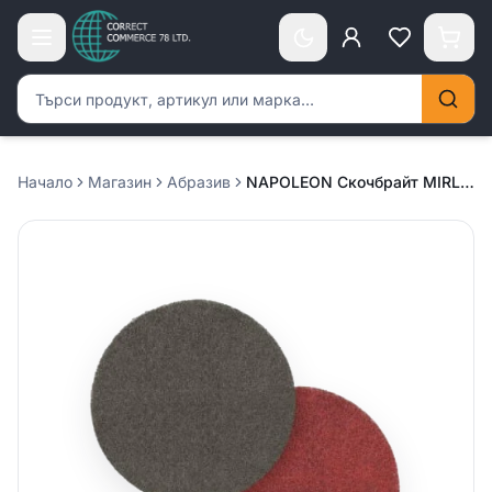
Търсене на продукти
Начало
Магазин
Абразив
NAPOLEON Скочбрайт MIRLON диск Ф150 – P 320 /зелен/