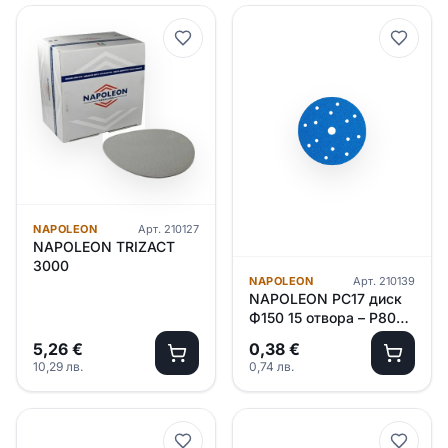
NAPOLEON
Арт.
210127
NAPOLEON TRIZACT
3000
NAPOLEON
Арт.
210139
NAPOLEON PC17 диск
Ф150 15 отвора – P800 /
керамична/ 100 броя в
5,26
€
0,38
€
кутия
10,29
лв.
0,74
лв.