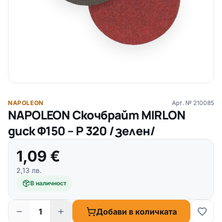
NAPOLEON
Арт. №
210085
NAPOLEON Скочбрайт MIRLON
диск Ф150 – P 320 /зелен/
1,09
€
2,13
лв.
В наличност
Добави в количката