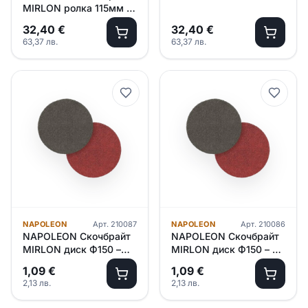
MIRLON ролка 115мм х
10м – P 600 /червен/
32,40
€
32,40
€
63,37
лв.
63,37
лв.
NAPOLEON
Арт.
210087
NAPOLEON
Арт.
210086
NAPOLEON Скочбрайт
NAPOLEON Скочбрайт
MIRLON диск Ф150 –
MIRLON диск Ф150 – P
P1500 /сив/
600 /червен/
1,09
€
1,09
€
2,13
лв.
2,13
лв.