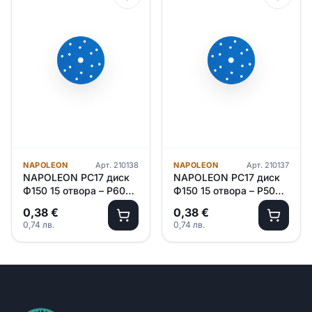
NAPOLEON
Арт.
210138
NAPOLEON
Арт.
210137
NAPOLEON PC17 диск
NAPOLEON PC17 диск
Ф150 15 отвора – P600 /
Ф150 15 отвора – P500 /
керамична/ 100 броя в
керамична/ 100 броя в
0,38
€
0,38
€
кутия
кутия
0,74
лв.
0,74
лв.