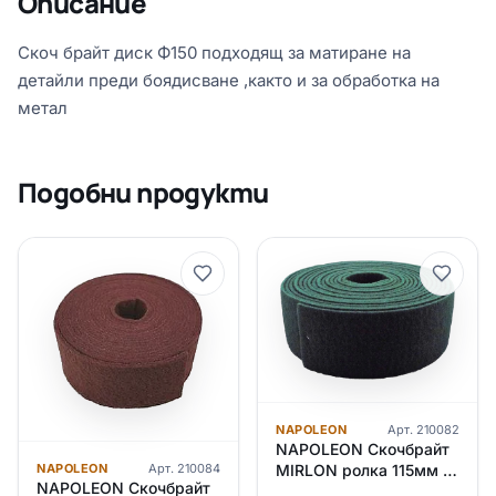
Описание
Скоч брайт диск Ф150 подходящ за матиране на
детайли преди боядисване ,както и за обработка на
метал
Подобни продукти
NAPOLEON
Арт.
210082
NAPOLEON Скочбрайт
NAPOLEON
Арт.
210084
MIRLON ролка 115мм х
NAPOLEON Скочбрайт
10м – P 320 /зелен/