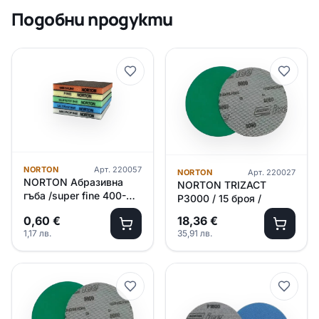
Подобни продукти
NORTON
Арт.
220057
NORTON
Арт.
220027
NORTON Абразивна
NORTON TRIZACT
гъба /super fine 400-
P3000 / 15 броя /
600/ – зелена
0,60
€
18,36
€
1,17
лв.
35,91
лв.