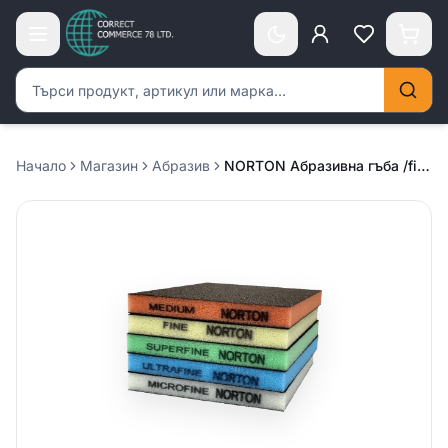
Търсене на продукти
Начало
Магазин
Абразив
NORTON Абразивна гъба /fine 220-400/ – жълт