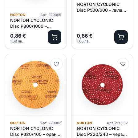
NORTON CYCLONIC
Disc P500/600 – лилав /
NORTON
Арт.
220005
50 броя в кутия /
NORTON CYCLONIC
Disc P800/1000 –
тюркоаз /optional/ 50
0,86
€
0,86
€
боря в кутия/
1,68
лв.
1,68
лв.
NORTON
Арт.
220003
NORTON
Арт.
220002
NORTON CYCLONIC
NORTON CYCLONIC
Disc P320/400 – оранж
Disc P220/240 – червен