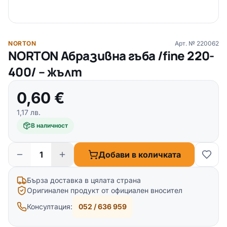
NORTON
Арт. №
220062
NORTON Абразивна гъба /fine 220-
400/ – жълт
0,60
€
1,17
лв.
В наличност
Добави в количката
Бърза доставка в цялата страна
Оригинален продукт от официален вносител
Консултация:
052 / 636 959