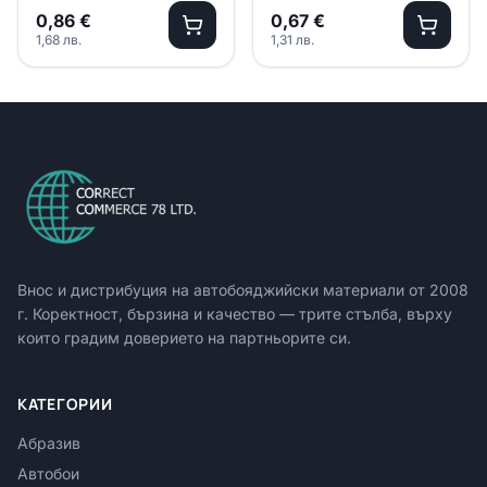
/ 50 броя в кутия
/ 100 броя в кутия
0,86
€
0,67
€
1,68
лв.
1,31
лв.
Внос и дистрибуция на автобояджийски материали от
2008
г. Коректност, бързина и качество — трите стълба, върху
които градим доверието на партньорите си.
КАТЕГОРИИ
Абразив
Автобои