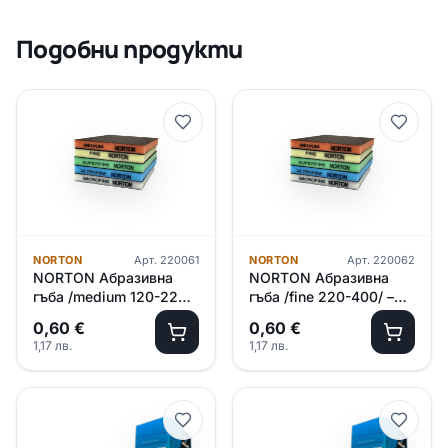
Подобни продукти
NORTON
Арт.
220061
NORTON
Арт.
220062
NORTON Абразивна
NORTON Абразивна
гъба /medium 120-220/
гъба /fine 220-400/ –
– оранжева
жълт
0,60
€
0,60
€
1,17
лв.
1,17
лв.