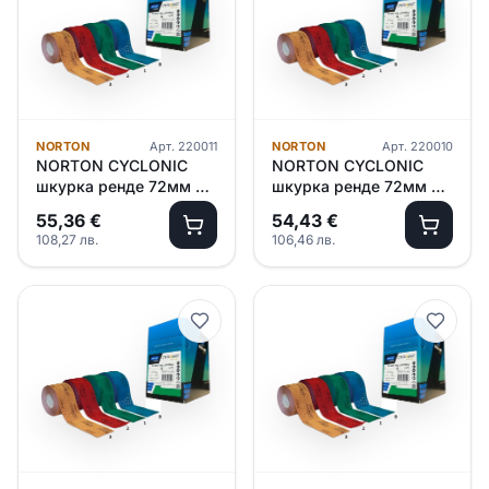
NORTON
Арт.
220011
NORTON
Арт.
220010
NORTON CYCLONIC
NORTON CYCLONIC
шкурка ренде 72мм х
шкурка ренде 72мм х
12м P320-400 – оранж
12м P220-240 – червен
55,36
€
54,43
€
108,27
лв.
106,46
лв.