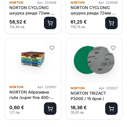
NORTON
Арт.
220009
NORTON
Арт.
220008
NORTON CYCLONIC
NORTON CYCLONIC
шкурка ренде 72мм х
шкурка ренде 72мм х
12м P120-150 – зелен
12м P 80-100 – син
58,52
€
61,25
€
114,46
лв.
119,79
лв.
NORTON
Арт.
220057
NORTON
Арт.
220027
NORTON Абразивна
NORTON TRIZACT
гъба /super fine 400-
P3000 / 15 броя /
600/ – зелена
0,60
€
18,36
€
1,17
лв.
35,91
лв.