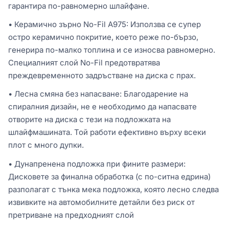
гарантира по-равномерно шлайфане.
• Керамично зърно No-Fil A975: Използва се супер
остро керамично покритие, което реже по-бързо,
генерира по-малко топлина и се износва равномерно.
Специалният слой No-Fil предотвратява
преждевременното задръстване на диска с прах.
• Лесна смяна без напасване: Благодарение на
спиралния дизайн, не е необходимо да напасвате
отворите на диска с тези на подложката на
шлайфмашината. Той работи ефективно върху всеки
плот с много дупки.
• Дунапренена подложка при фините размери:
Дисковете за финална обработка (с по-ситна едрина)
разполагат с тънка мека подложка, която лесно следва
извивките на автомобилните детайли без риск от
претриване на предходният слой