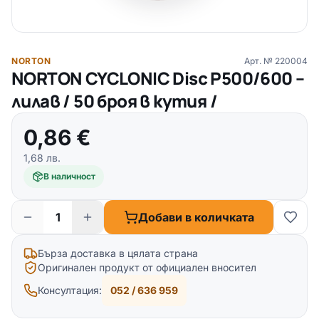
NORTON
Арт. №
220004
NORTON CYCLONIC Disc P500/600 –
лилав / 50 броя в кутия /
0,86
€
1,68
лв.
В наличност
Добави в количката
Бърза доставка в цялата страна
Оригинален продукт от официален вносител
Консултация:
052 / 636 959