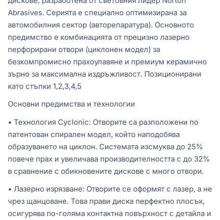
дискове, разработена от световния лидер Norton
Abrasives. Серията е специално оптимизирана за
автомобилния сектор (авторепаратура). Основното
предимство е комбинацията от прецизно лазерно
перфорирани отвори (циклонен модел) за
безкомпромисно прахоулавяне и премиум керамично
зърно за максимална издръжливост. Позиционирани
като стъпки 1,2,3,4,5
Основни предимства и технологии
• Технология Cyclonic: Отворите са разположени по
патентован спирален модел, който наподобява
образуването на циклон. Системата изсмуква до 25%
повече прах и увеличава производителността с до 32%
в сравнение с обикновените дискове с много отвори.
• Лазерно изрязване: Отворите се оформят с лазер, а не
чрез щанцоване. Това прави диска перфектно плосък,
осигурява по-голяма контактна повърхност с детайла и