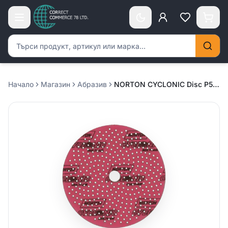
Търсене на продукти
Начало
Магазин
Абразив
NORTON CYCLONIC Disc P500/600 – лилав / 50 броя в кутия /