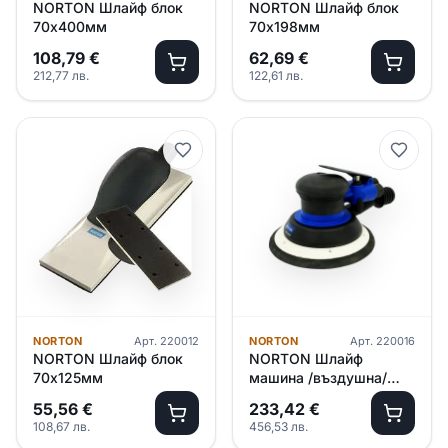
NORTON Шлайф блок
NORTON Шлайф блок
70х400мм
70х198мм
108,79
€
62,69
€
212,77
лв.
122,61
лв.
NORTON
Арт.
220012
NORTON
Арт.
220016
NORTON Шлайф блок
NORTON Шлайф
70х125мм
машина /въздушна/
Ф150, 5.0
55,56
€
233,42
€
108,67
лв.
456,53
лв.