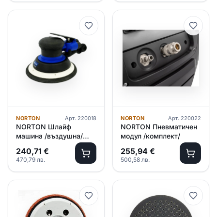
NORTON
Арт.
220018
NORTON
Арт.
220022
NORTON Шлайф
NORTON Пневматичен
машина /въздушна/
модул /комплект/
Ф150, 2.5
240,71
€
255,94
€
470,79
лв.
500,58
лв.