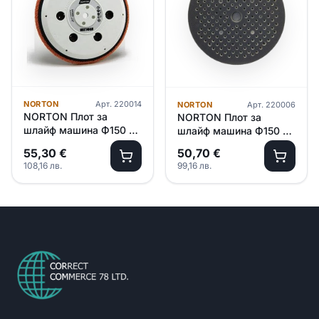
NORTON
Арт.
220014
NORTON
Арт.
220006
NORTON Плот за
NORTON Плот за
шлайф машина Ф150 –
шлайф машина Ф150 –
soft
medium
55,30
€
50,70
€
108,16
лв.
99,16
лв.