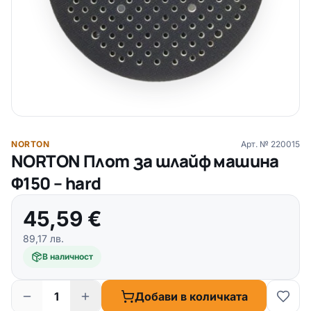
NORTON
Арт. №
220015
NORTON Плот за шлайф машина
Ф150 – hard
45,59
€
89,17
лв.
В наличност
Добави в количката