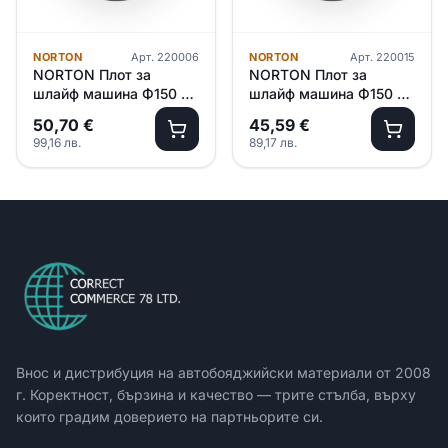
NORTON
Арт.
220006
NORTON
Арт.
220015
NORTON Плот за
NORTON Плот за
шлайф машина Ф150 –
шлайф машина Ф150 –
medium
hard
50,70
€
45,59
€
99,16
лв.
89,17
лв.
Внос и дистрибуция на автобояджийски материали от
2008
г. Коректност, бързина и качество — трите стълба, върху
които градим доверието на партньорите си.