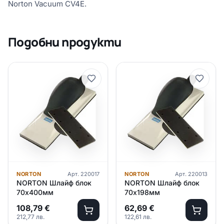
Norton Vacuum CV4E.
Подобни продукти
NORTON
Арт.
220017
NORTON
Арт.
220013
NORTON Шлайф блок
NORTON Шлайф блок
70х400мм
70х198мм
108,79
€
62,69
€
212,77
лв.
122,61
лв.