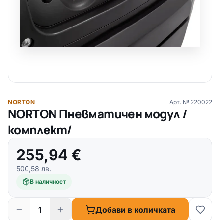
NORTON
Арт. №
220022
NORTON Пневматичен модул /
комплект/
255,94
€
500,58
лв.
В наличност
Добави в количката