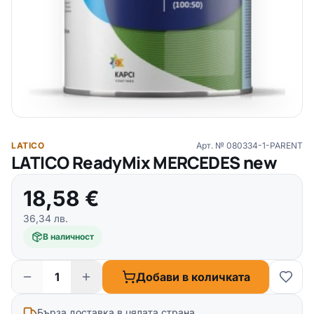
LATICO
Арт. №
080334-1-PARENT
LATICO ReadyMix MERCEDES new
18,58
€
36,34
лв.
В наличност
Добави в количката
Бърза доставка в цялата страна