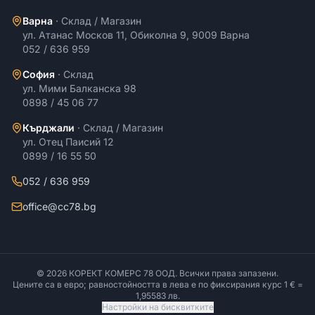
Варна
·
Склад / Магазин
ул. Атанас Москов 11, Обиколна 9, 9009 Варна
052 / 636 959
София
·
Склад
ул. Мими Балканска 98
0898 / 45 06 77
Кърджали
·
Склад / Магазин
ул. Отец Паисий 12
0899 / 16 55 50
052 / 636 959
office@cc78.bg
©
2026
КОРЕКТ КОМЕРС 78 ООД
. Всички права запазени.
Цените са в евро; равностойността в лева е по фиксирания курс 1 € =
1,95583 лв.
Настройки на бисквитките