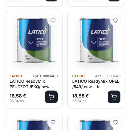
LATICO
Арт.
L-080346-1
LATICO
Арт.
L-080344-1
LATICO ReadyMix
LATICO ReadyMix OPEL
PEUGEOT /EKQ/ new –
/549/ new – 1л
1л
18,58
€
18,58
€
36,34
лв.
36,34
лв.