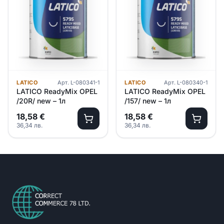
LATICO
Арт.
L-080341-1
LATICO
Арт.
L-080340-1
LATICO ReadyMix OPEL
LATICO ReadyMix OPEL
/20R/ new – 1л
/157/ new – 1л
18,58
€
18,58
€
36,34
лв.
36,34
лв.