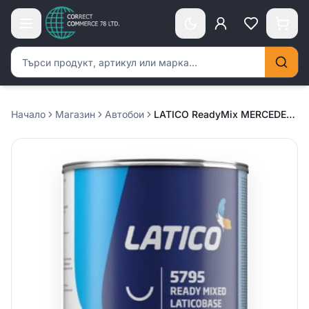
Търсене на продукти
Начало
Магазин
Автобои
LATICO ReadyMix MERCEDES new