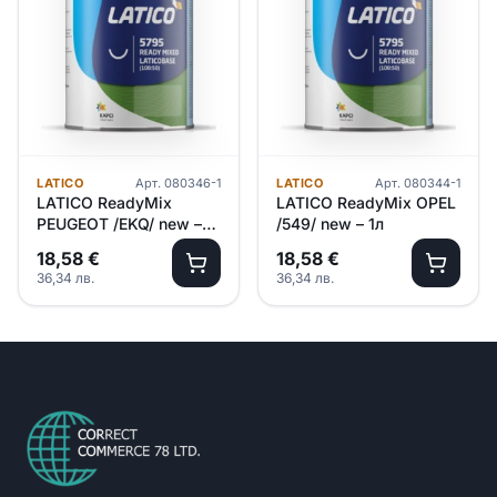
LATICO
Арт.
080346-1
LATICO
Арт.
080344-1
LATICO ReadyMix
LATICO ReadyMix OPEL
PEUGEOT /EKQ/ new –
/549/ new – 1л
1л
18,58
€
18,58
€
36,34
лв.
36,34
лв.