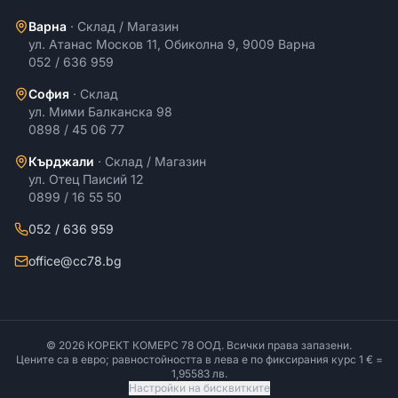
Варна
·
Склад / Магазин
ул. Атанас Москов 11, Обиколна 9, 9009 Варна
052 / 636 959
София
·
Склад
ул. Мими Балканска 98
0898 / 45 06 77
Кърджали
·
Склад / Магазин
ул. Отец Паисий 12
0899 / 16 55 50
052 / 636 959
office@cc78.bg
©
2026
КОРЕКТ КОМЕРС 78 ООД
. Всички права запазени.
Цените са в евро; равностойността в лева е по фиксирания курс 1 € =
1,95583 лв.
Настройки на бисквитките