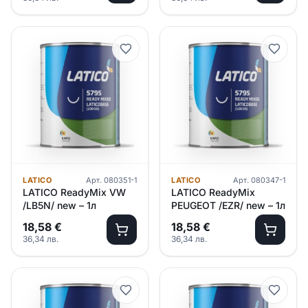
LATICO
Арт.
080351-1
LATICO
Арт.
080347-1
LATICO ReadyMix VW
LATICO ReadyMix
/LB5N/ new – 1л
PEUGEOT /EZR/ new – 1л
18,58
€
18,58
€
36,34
лв.
36,34
лв.