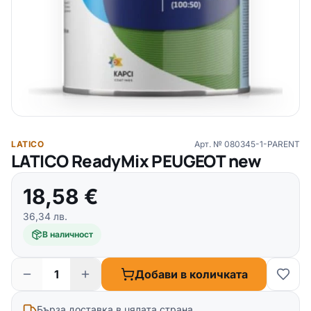
LATICO
Арт. №
080345-1-PARENT
LATICO ReadyMix PEUGEOT new
18,58
€
36,34
лв.
В наличност
Добави в количката
Бърза доставка в цялата страна