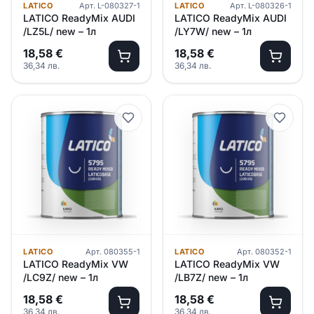
LATICO
Арт.
L-080327-1
LATICO
Арт.
L-080326-1
LATICO ReadyMix AUDI
LATICO ReadyMix AUDI
/LZ5L/ new – 1л
/LY7W/ new – 1л
18,58
€
18,58
€
36,34
лв.
36,34
лв.
LATICO
Арт.
080355-1
LATICO
Арт.
080352-1
LATICO ReadyMix VW
LATICO ReadyMix VW
/LC9Z/ new – 1л
/LB7Z/ new – 1л
18,58
€
18,58
€
36,34
лв.
36,34
лв.