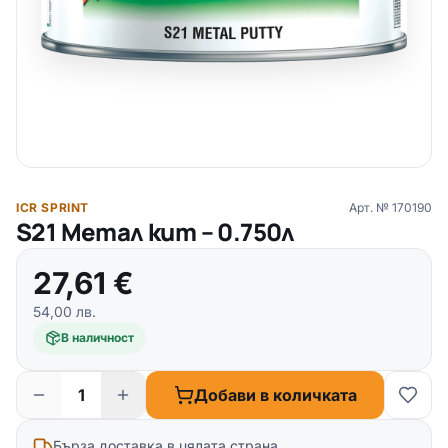
ICR SPRINT
Арт. №
170190
S21 Метал кит – 0.750л
27,61
€
54,00
лв.
В наличност
Добави в количката
Бърза доставка в цялата страна