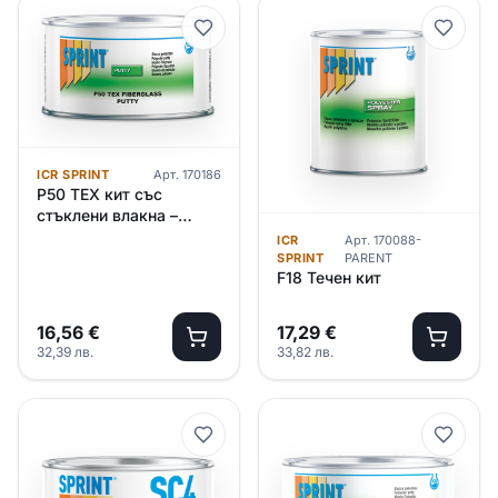
ICR SPRINT
Арт.
170186
P50 TEX кит със
стъклени влакна –
0.750л./1.110кг.
ICR
Арт.
170088-
SPRINT
PARENT
F18 Течен кит
16,56
€
17,29
€
32,39
лв.
33,82
лв.