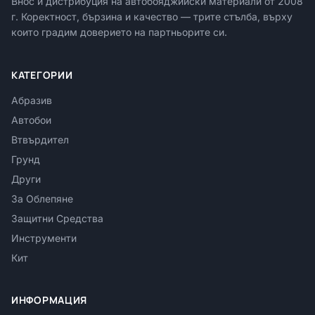
Внос и дистрибуция на автобояджийски материали от
2008
г. Коректност, бързина и качество — трите стълба, върху
които градим доверието на партньорите си.
КАТЕГОРИИ
Абразив
Автобои
Втвърдител
Грунд
Други
За Облепяне
Защитни Средства
Инструменти
Кит
ИНФОРМАЦИЯ