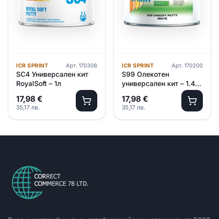
ICR SPRINT
Арт.
170308
ICR SPRINT
Арт.
170200
SC4 Универсален кит
S99 Олекотен
RoyalSoft – 1л
универсален кит – 1.4кг
/A/
17,98
€
17,98
€
35,17
лв.
35,17
лв.