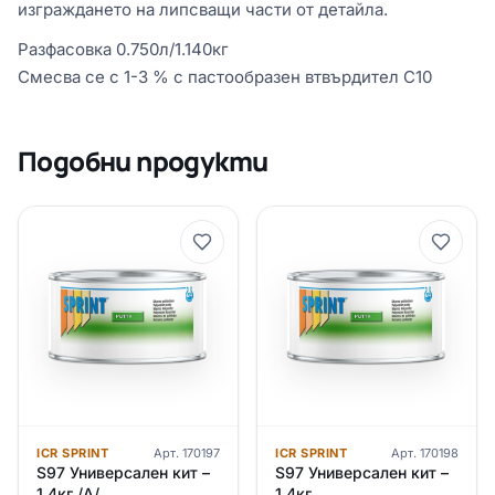
изграждането на липсващи части от детайла.
Разфасовка 0.750л/1.140кг
Смесва се с 1-3 % с пастообразен втвърдител C10
Подобни продукти
ICR SPRINT
Арт.
170197
ICR SPRINT
Арт.
170198
S97 Универсален кит –
S97 Универсален кит –
1.4кг /А/
1.4кг