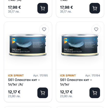
17,98
€
17,98
€
35,17
лв.
35,17
лв.
ICR SPRINT
Арт.
170195
ICR SPRINT
Арт.
170194
S61 Олекотен кит –
S61 Олекотен кит –
1л/1кг /А/
1л/1кг
12,17
€
12,17
€
23,80
лв.
23,80
лв.