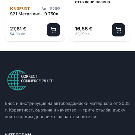
стъклени влакна –
0.750л./1.110кг.
ICR SPRINT
Арт.
170190
S21 Метал кит – 0.750л
27,61
€
16,56
€
54,00
лв.
32,39
лв.
Внос и дистрибуция на автобояджийски материали от
2008
г. Коректност, бързина и качество — трите стълба, върху
които градим доверието на партньорите си.
КАТЕГОРИИ