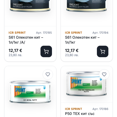
ICR SPRINT
Арт.
170195
ICR SPRINT
Арт.
170194
S61 Олекотен кит –
S61 Олекотен кит –
1л/1кг /А/
1л/1кг
12,17
€
12,17
€
23,80
лв.
23,80
лв.
ICR SPRINT
Арт.
170186
P50 TEX кит със