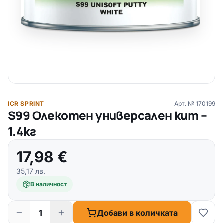
ICR SPRINT
Арт. №
170199
S99 Олекотен универсален кит –
1.4кг
17,98
€
35,17
лв.
В наличност
Добави в количката