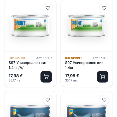
ICR SPRINT
Арт.
170197
ICR SPRINT
Арт.
170198
S97 Универсален кит –
S97 Универсален кит –
1.4кг /А/
1.4кг
17,98
€
17,98
€
35,17
лв.
35,17
лв.