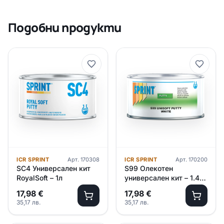
Подобни продукти
ICR SPRINT
Арт.
170308
ICR SPRINT
Арт.
170200
SC4 Универсален кит
S99 Олекотен
RoyalSoft – 1л
универсален кит – 1.4кг
/A/
17,98
€
17,98
€
35,17
лв.
35,17
лв.