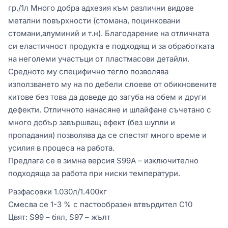
гр./1л Много добра адхезия към различни видове
метални повърхности (стомана, поцинковани
стомани,алуминий и т.н). Благодарение на отличната
си еластичност продукта е подходящ и за обработката
на неголеми участъци от пластмасови детайли.
Средното му специфично тегло позволява
използването му на по дебели слоеве от обикновените
китове без това да доведе до загуба на обем и други
дефекти. Отличното нанасяне и шлайфане съчетано с
много добър завършващ ефект (без шупли и
пропадания) позволява да се спестят много време и
усилия в процеса на работа.
Предлага се в зимна версия S99А – изключително
подходяща за работа при ниски температури.
Разфасовки 1.030л/1.400кг
Смесва се 1-3 % с пастообразен втвърдител C10
Цвят: S99 – бял, S97 – жълт