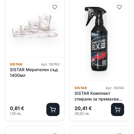
SISTAR
Арт.
130150
SISTAR Мерителен съд
1400мл
SISTAR
Арт.
130143
SISTAR Комплект
спирали за премахване
на прашинки
0,61
€
20,41
€
1,19
лв.
39,92
лв.