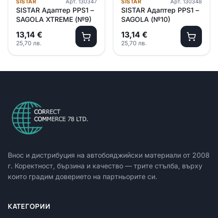
SISTAR
Арт.
130347
SISTAR
Арт.
130348
SISTAR Адаптер PPS1 –
SISTAR Адаптер PPS1 –
SAGOLA XTREME (№9)
SAGOLA (№10)
13,14
€
13,14
€
25,70
лв.
25,70
лв.
Внос и дистрибуция на автобояджийски материали от
2008
г. Коректност, бързина и качество — трите стълба, върху
които градим доверието на партньорите си.
КАТЕГОРИИ