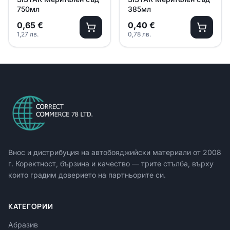
750мл
385мл
0,65
€
0,40
€
1,27
лв.
0,78
лв.
Внос и дистрибуция на автобояджийски материали от
2008
г. Коректност, бързина и качество — трите стълба, върху
които градим доверието на партньорите си.
КАТЕГОРИИ
Абразив