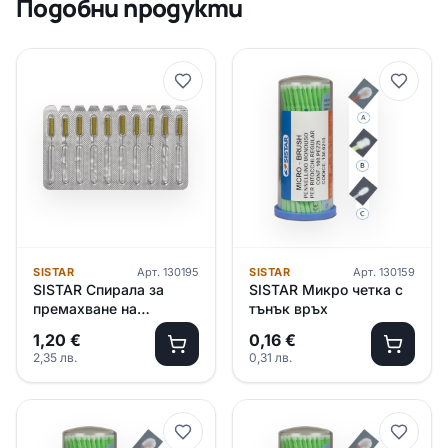
Подобни продукти
SISTAR
Арт.
130195
SISTAR
Арт.
130159
SISTAR Спирала за
SISTAR Микро четка с
премахване на
тънък връх
прашинки
1,20
€
0,16
€
2,35
лв.
0,31
лв.