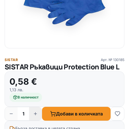
SISTAR
Арт. №
130185
SISTAR Ръкавици Protection Blue L
0,58
€
1,13
лв.
В наличност
Добави в количката
Бърза доставка в цялата страна