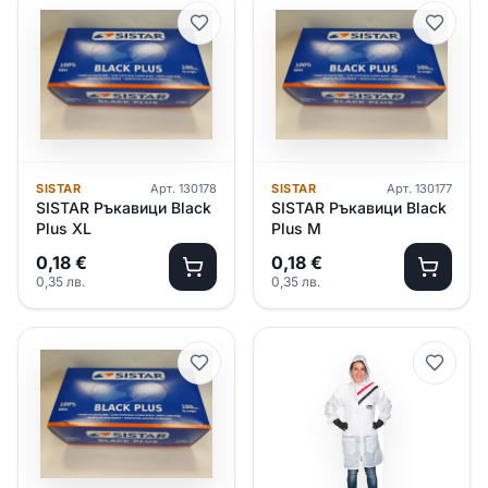
SISTAR
Арт.
130178
SISTAR
Арт.
130177
SISTAR Ръкавици Black
SISTAR Ръкавици Black
Plus XL
Plus M
0,18
€
0,18
€
0,35
лв.
0,35
лв.