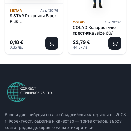
SISTAR
Арт.
130176
SISTAR Ръкавици Black
Plus L
COLAD
Арт.
30190
COLAD Колористична
престилка /size 60/
0,18
€
22,79
€
0,35
лв.
44,57
лв.
Внос и дистрибуция на автобояджийски материали от
2008
г. Коректност, бързина и качество — трите стълба, върху
които градим доверието на партньорите си.