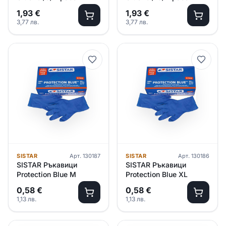
1,93
€
1,93
€
3,77
лв.
3,77
лв.
SISTAR
Арт.
130187
SISTAR
Арт.
130186
SISTAR Ръкавици
SISTAR Ръкавици
Protection Blue М
Protection Blue XL
0,58
€
0,58
€
1,13
лв.
1,13
лв.