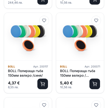
244,46
лв.
10,56
лв.
BOLL
Арт.
200117
BOLL
Арт.
200071
BOLL Полираща гъба
BOLL Полираща гъба
150мм велкро /синя/
150мм велкро /
оранжева/
4,37
€
5,40
€
8,55
лв.
10,56
лв.