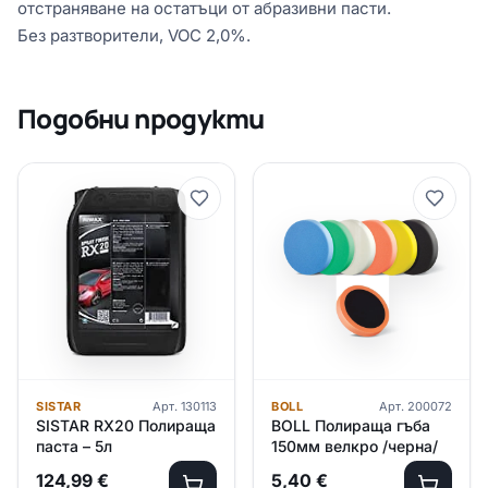
отстраняване на остатъци от абразивни пасти.
Без разтворители, VOC 2,0%.
Подобни продукти
SISTAR
Арт.
130113
BOLL
Арт.
200072
SISTAR RX20 Полираща
BOLL Полираща гъба
паста – 5л
150мм велкро /черна/
124,99
€
5,40
€