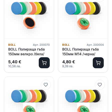
BOLL
Арт.
200070
BOLL
Арт.
200004
BOLL Полираща гъба
BOLL Полираща гъба
150мм велкро /бяла/
150мм M14 /черна/
5,40
€
4,80
€
10,56
лв.
9,39
лв.