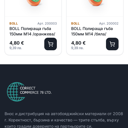
BOLL
Арт.
200003
BOLL
Арт.
200002
BOLL Полираща гъба
BOLL Полираща гъба
150мм M14 /оранжева/
150мм M14 /бяла/
4,80
€
4,80
€
9,39
лв.
9,39
лв.
Внос и дистрибуция на автобояджийски материали от
2008
г. Коректност, бързина и качество — трите стълба, върху
които градим доверието на партньорите си.