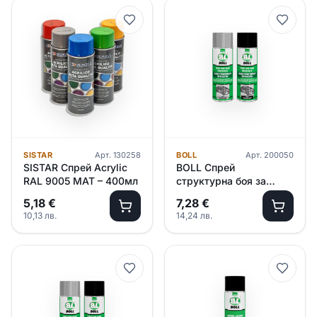
SISTAR
Арт.
130258
BOLL
Арт.
200050
SISTAR Спрей Acrylic
BOLL Спрей
RAL 9005 MAT – 400мл
структурна боя за
пластмаса /черна/
5,18
€
7,28
€
400мл
10,13
лв.
14,24
лв.