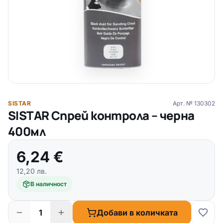
SISTAR
Арт. №
130302
SISTAR Спрей контрола – черна
400мл
6,24
€
12,20
лв.
В наличност
Добави в количката