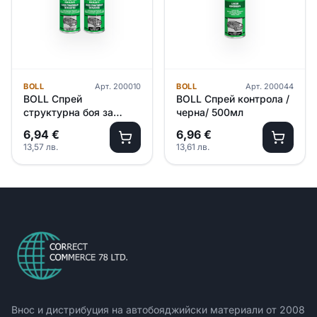
BOLL
Арт.
200010
BOLL
Арт.
200044
BOLL Спрей
BOLL Спрей контрола /
структурна боя за
черна/ 500мл
пластмаса /сив/ 400мл
6,94
€
6,96
€
13,57
лв.
13,61
лв.
Внос и дистрибуция на автобояджийски материали от
2008