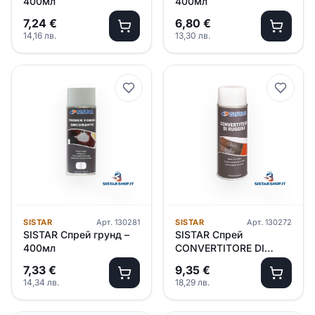
400мл
400мл
7,24
€
6,80
€
14,16
лв.
13,30
лв.
SISTAR
Арт.
130281
SISTAR
Арт.
130272
SISTAR Спрей грунд –
SISTAR Спрей
400мл
CONVERTITORE DI
RUGGINE /черен/ –
7,33
€
9,35
€
400мл
14,34
лв.
18,29
лв.