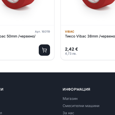
Арт.
160119
VIBAC
ibac 50mm /червено/
Тиксо Vibac 38mm /червено
2,42
€
4,73
лв.
ИИ
ИНФОРМАЦИЯ
Магазин
Смесителни машини
л
За нас