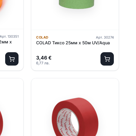
Арт.
130351
COLAD
Арт.
30274
12мм х
COLAD Тиксо 25мм х 50м UV/Aqua
3,46
€
6,77
лв.