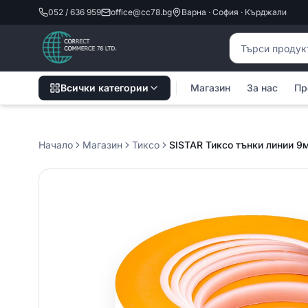
052 / 636 959
office@cc78.bg
Варна · София · Кърджали
Търсене на пр
Всички категории
Магазин
За нас
Пр
Начало
Магазин
Тиксо
SISTAR Тиксо тънки линии 9