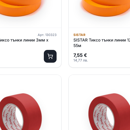
Арт.
130323
SISTAR
иксо тънки линии 3мм х
SISTAR Тиксо тънки линии 
55м
7,55
€
14,77
лв.