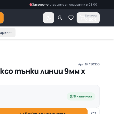
Затворено
·
отваряме в понеделник в 08:00
Количка
0,00 €
арки
Арт. №
130350
иксо тънки линии 9мм х
В наличност