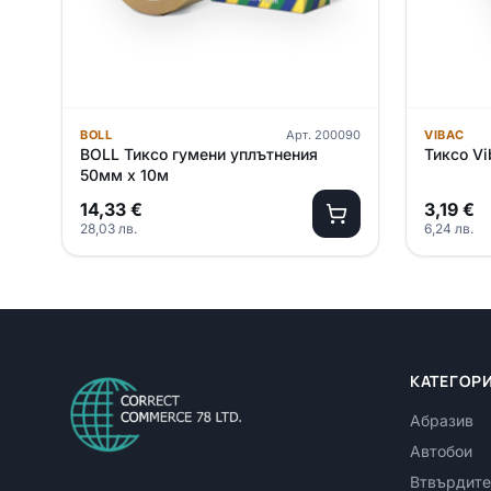
BOLL
Арт.
200090
VIBAC
BOLL Тиксо гумени уплътнения
Тиксо V
50мм x 10м
14,33
€
3,19
€
28,03
лв.
6,24
лв.
КАТЕГОР
Абразив
Автобои
Втвърдите