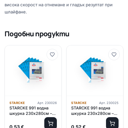
висока скорост на отнемане и гладък резултат при
шлaйфане.
Подобни продукти
STARCKE
Арт.
230026
STARCKE
Арт.
230025
STARCKE 991 водна
STARCKE 991 водна
шкурка 230х280см –
шкурка 230х280см –
P2500
P2000
0,53
€
0,52
€