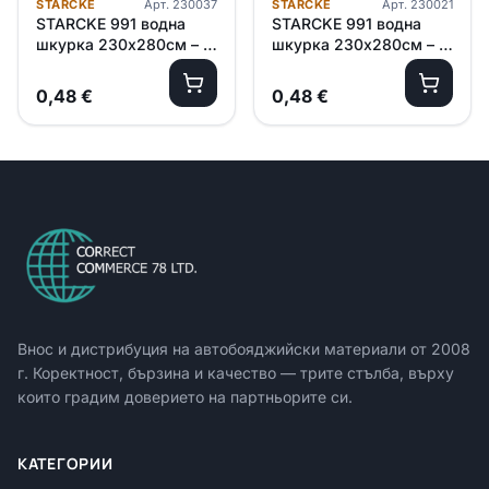
STARCKE
Арт.
230037
STARCKE
Арт.
230021
STARCKE 991 водна
STARCKE 991 водна
шкурка 230х280см – P
шкурка 230х280см – P
600
400
0,48
€
0,48
€
Внос и дистрибуция на автобояджийски материали от
2008
г. Коректност, бързина и качество — трите стълба, върху
които градим доверието на партньорите си.
КАТЕГОРИИ