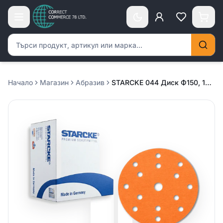
Търсене на продукти
Начало
Магазин
Абразив
STARCKE 044 Диск Ф150, 15 отвора /Ceramic/ – Р320 / 50 броя в кутия /