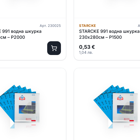
Арт.
230025
STARCKE
А
 991 водна шкурка
STARCKE 991 водна шкурка
см – P2000
230х280см – P1500
0,53
€
1,04
лв.