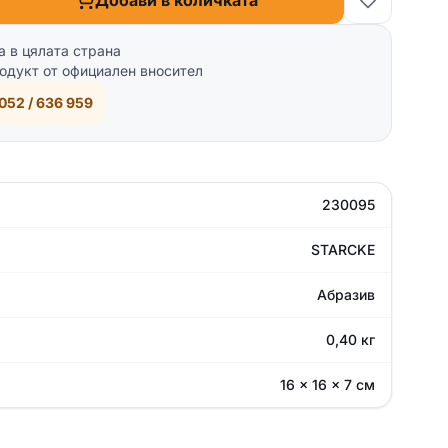
Добави в количката
а в цялата страна
одукт от официален вносител
052 / 636 959
230095
STARCKE
Абразив
0,40 кг
16 × 16 × 7 см