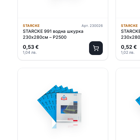
STARCKE
Арт.
230026
STARCKE
STARCKE 991 водна шкурка
STARCKE
230х280см – P2500
230х280
0,53
€
0,52
€
1,04
лв.
1,02
лв.