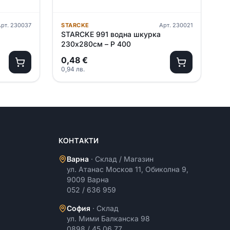
Арт.
230037
STARCKE
Арт.
230021
STARCKE 991 водна шкурка
230х280см – P 400
0,48
€
0,94
лв.
КОНТАКТИ
Варна
·
Склад / Магазин
ул. Атанас Москов 11, Обиколна 9,
9009 Варна
052 / 636 959
София
·
Склад
ул. Мими Балканска 98
0898 / 45 06 77