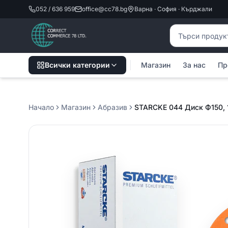
052 / 636 959
office@cc78.bg
Варна · София · Кърджали
Търсене на пр
Всички категории
Магазин
За нас
Пр
Начало
Магазин
Абразив
STARCKE 044 Диск Ф150, 15