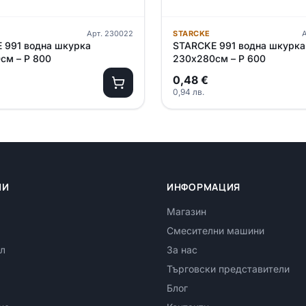
Арт.
230022
STARCKE
 991 водна шкурка
STARCKE 991 водна шкурка
см – P 800
230х280см – P 600
0,48
€
0,94
лв.
ИИ
ИНФОРМАЦИЯ
Магазин
Смесителни машини
л
За нас
Търговски представители
Блог