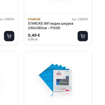
рт.
230024
STARCKE
Арт.
230023
STARCKE 991 водна шкурка
230х280см – P1200
0,49
€
0,96
лв.