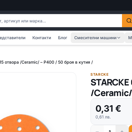
одукти
едставители
Контакти
Блог
Смесителни машини
М
 отвора /Ceramic/ – Р400 / 50 броя в кутия /
STARCKE
STARCKE 
/Ceramic/
0,31
€
0,61
лв.