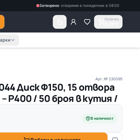
Затворено
·
отваряме в понеделник в 08:00
Количка
0,00 €
арки
Арт. №
230095
044 Диск Ф150, 15 отвора
 – Р400 / 50 броя в кутия /
В наличност