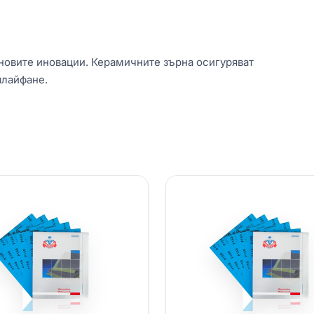
новите иновации. Керамичните зърна осигуряват
шлaйфане.