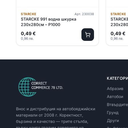
STARCKE
Арт.
230038
STARCKE
STARCKE 991 водна шкурка
STARCKE
230х280см – P1000
230х280
0,49
€
0,49
€
0,96
лв.
0,96
лв.
КАТЕГОР
Абразив
Автобои
Втвърдите
Внос и дистрибуция на автобояджийски
Грунд
материали от
2008
г. Коректност,
Други
бързина и качество — трите стълба,
върху които градим доверието на