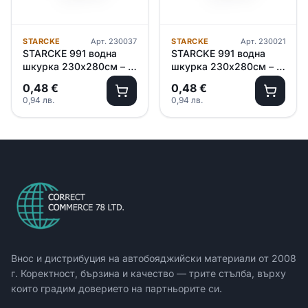
STARCKE
Арт.
230037
STARCKE
Арт.
230021
STARCKE 991 водна
STARCKE 991 водна
шкурка 230х280см – P
шкурка 230х280см – P
600
400
0,48
€
0,48
€
0,94
лв.
0,94
лв.
Внос и дистрибуция на автобояджийски материали от
2008
г. Коректност, бързина и качество — трите стълба, върху
които градим доверието на партньорите си.