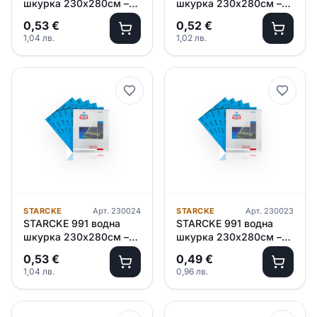
шкурка 230х280см –
шкурка 230х280см –
P2500
P2000
0,53
€
0,52
€
1,04
лв.
1,02
лв.
STARCKE
Арт.
230024
STARCKE
Арт.
230023
STARCKE 991 водна
STARCKE 991 водна
шкурка 230х280см –
шкурка 230х280см –
P1500
P1200
0,53
€
0,49
€
1,04
лв.
0,96
лв.