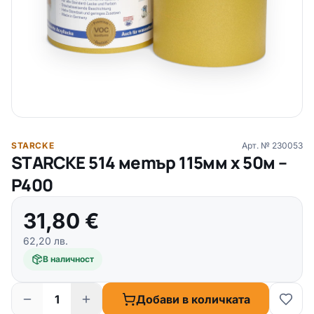
STARCKE
Арт. №
230053
STARCKE 514 метър 115мм х 50м –
P400
31,80
€
62,20
лв.
В наличност
Добави в количката