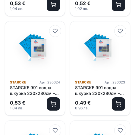
0,53
€
0,52
€
1,04
лв.
1,02
лв.
STARCKE
Арт.
230024
STARCKE
Арт.
230023
STARCKE 991 водна
STARCKE 991 водна
шкурка 230х280см –
шкурка 230х280см –
P1500
P1200
0,53
€
0,49
€
1,04
лв.
0,96
лв.