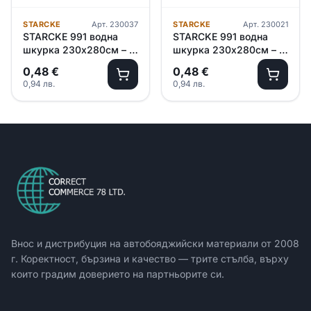
STARCKE
Арт.
230037
STARCKE
Арт.
230021
STARCKE 991 водна
STARCKE 991 водна
шкурка 230х280см – P
шкурка 230х280см – P
600
400
0,48
€
0,48
€
0,94
лв.
0,94
лв.
Внос и дистрибуция на автобояджийски материали от
2008
г. Коректност, бързина и качество — трите стълба, върху
които градим доверието на партньорите си.