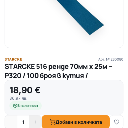
STARCKE
Арт. №
230080
STARCKE 516 ренде 70мм х 25м –
P320 / 100 броя в кутия /
18,90
€
36,97
лв.
В наличност
Добави в количката