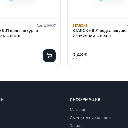
Арт.
230037
STARCKE
 991 водна шкурка
STARCKE 991 водна шкурка
см – P 600
230х280см – P 400
0,48
€
0,94
лв.
ИИ
ИНФОРМАЦИЯ
Магазин
Смесителни машини
За нас