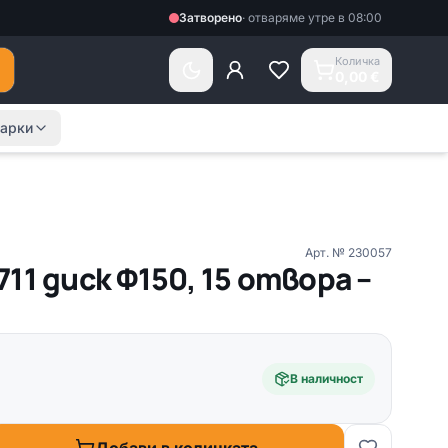
Затворено
·
отваряме утре в 08:00
Количка
0,00 €
арки
Арт. №
230057
11 диск Ф150, 15 отвора –
В наличност