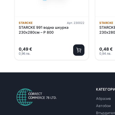
STARCKE
Арт.
230022
STARCKE
STARCKE 991 водна шкурка
STARCKE
230х280см – P 800
230х280
0,49
€
0,48
€
0,96
лв.
0,94
лв.
КАТЕГОР
Абразив
Автобои
Втърдител