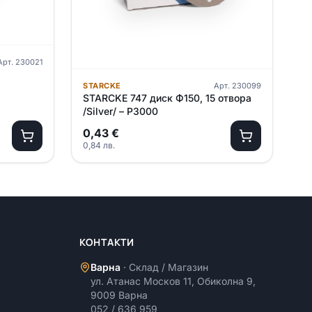
Арт.
230021
STARCKE
Арт.
230099
STARCKE 747 диск Ф150, 15 отвора
/Silver/ – P3000
0,43
€
0,84
лв.
КОНТАКТИ
Варна
·
Склад / Магазин
ул. Атанас Москов 11, Обиколна 9,
9009 Варна
052 / 636 959