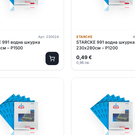
Арт.
230024
STARCKE
А
 991 водна шкурка
STARCKE 991 водна шкурка
см – P1500
230х280см – P1200
0,49
€
0,96
лв.