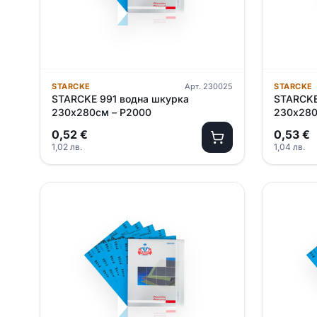
STARCKE
Арт.
230025
STARCKE
STARCKE 991 водна шкурка
STARCKE
230х280см – P2000
230х280
0,52
€
0,53
€
1,02
лв.
1,04
лв.