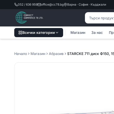
052 / 636 959
office@cc78.bg
Варна · София · Кърджали
Търсене на пр
Всички категории
Магазин
За нас
Пр
Начало
Магазин
Абразив
STARCKE 711 диск Ф150, 15