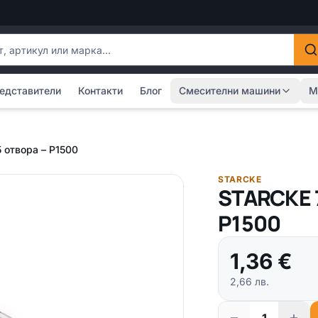
одукти
едставители
Контакти
Блог
Смесителни машини
М
 отвора – P1500
STARCKE
STARCKE 7
P1500
1,36
€
2,66
лв.