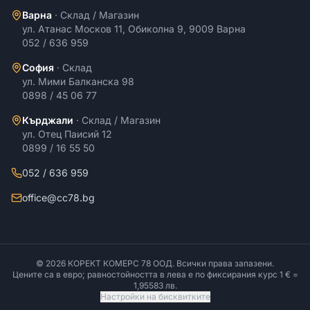
Варна
·
Склад / Магазин
ул. Атанас Москов 11, Обиколна 9, 9009 Варна
052 / 636 959
София
·
Склад
ул. Мими Балканска 98
0898 / 45 06 77
Кърджали
·
Склад / Магазин
ул. Отец Паисий 12
0899 / 16 55 50
052 / 636 959
office@cc78.bg
©
2026
КОРЕКТ КОМЕРС 78 ООД
. Всички права запазени.
Цените са в евро; равностойността в лева е по фиксирания курс 1 € =
1,95583 лв.
Настройки на бисквитките