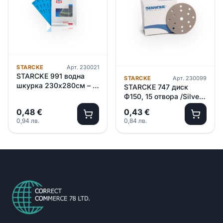
STARCKE
Арт.
230021
STARCKE 991 водна
STARCKE
Арт.
230099
шкурка 230х280см – P
STARCKE 747 диск
400
Ф150, 15 отвора /Silver/
– P3000
0,48
€
0,43
€
0,94
лв.
0,84
лв.