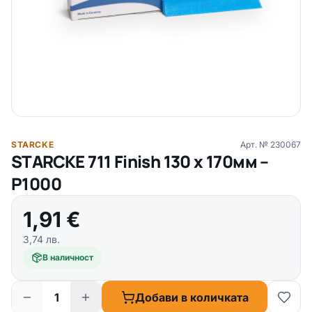
STARCKE
Арт. №
230067
STARCKE 711 Finish 130 х 170мм –
P1000
1,91
€
3,74
лв.
В наличност
Добави в количката